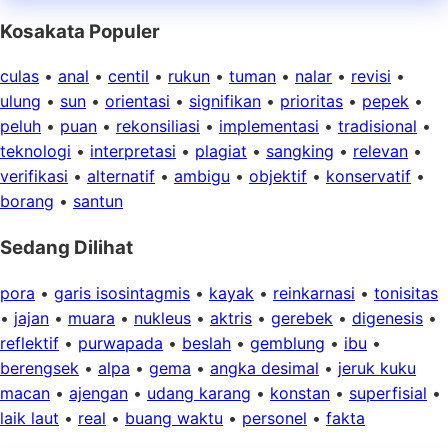
Kosakata Populer
culas
•
anal
•
centil
•
rukun
•
tuman
•
nalar
•
revisi
•
ulung
•
sun
•
orientasi
•
signifikan
•
prioritas
•
pepek
•
peluh
•
puan
•
rekonsiliasi
•
implementasi
•
tradisional
•
teknologi
•
interpretasi
•
plagiat
•
sangking
•
relevan
•
verifikasi
•
alternatif
•
ambigu
•
objektif
•
konservatif
•
borang
•
santun
Sedang Dilihat
pora
•
garis isosintagmis
•
kayak
•
reinkarnasi
•
tonisitas
•
jajan
•
muara
•
nukleus
•
aktris
•
gerebek
•
digenesis
•
reflektif
•
purwapada
•
beslah
•
gemblung
•
ibu
•
berengsek
•
alpa
•
gema
•
angka desimal
•
jeruk kuku
macan
•
ajengan
•
udang karang
•
konstan
•
superfisial
•
laik laut
•
real
•
buang waktu
•
personel
•
fakta