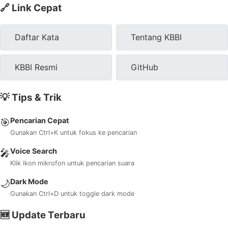
🔗 Link Cepat
Daftar Kata
Tentang KBBI
KBBI Resmi
GitHub
💡 Tips & Trik
Pencarian Cepat
🎯
Gunakan Ctrl+K untuk fokus ke pencarian
Voice Search
🎤
Klik ikon mikrofon untuk pencarian suara
Dark Mode
🌙
Gunakan Ctrl+D untuk toggle dark mode
🆕 Update Terbaru