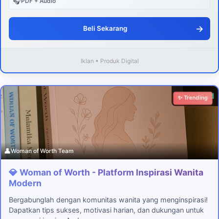
🎧
PDF + Audio
→
Beli Sekarang
Iklan • Produk Digital
Download
✨ Trending
👤
Woman of Worth Team
💎 Woman of Worth - Platform Inspirasi Wanita
Modern
Bergabunglah dengan komunitas wanita yang menginspirasi!
Dapatkan tips sukses, motivasi harian, dan dukungan untuk