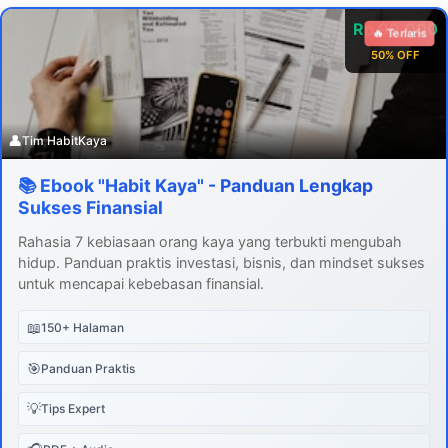
Rp 99.000
🔥 Terlaris
50% OFF
👤
Tim HabitKaya
📚 Ebook "Habit Kaya" - Panduan Lengkap
Sukses Finansial
Rahasia 7 kebiasaan orang kaya yang terbukti mengubah
hidup. Panduan praktis investasi, bisnis, dan mindset sukses
untuk mencapai kebebasan finansial.
📖
150+ Halaman
🎯
Panduan Praktis
💡
Tips Expert