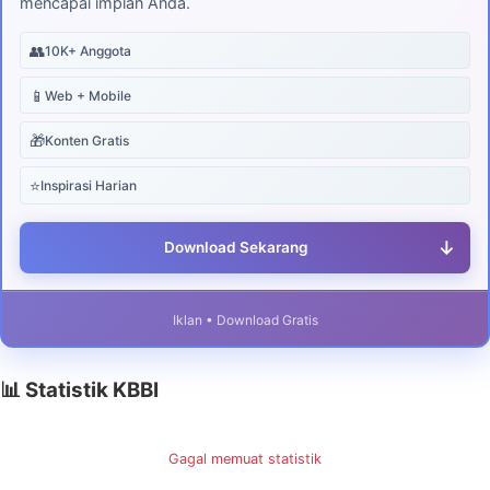
mencapai impian Anda.
👥
10K+ Anggota
📱
Web + Mobile
🎁
Konten Gratis
⭐
Inspirasi Harian
↓
Download Sekarang
Iklan • Download Gratis
📊 Statistik KBBI
Gagal memuat statistik