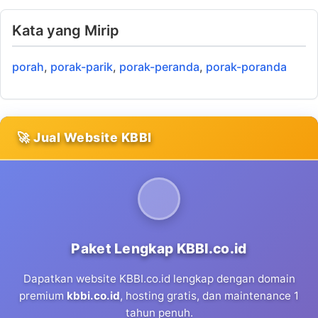
Kata yang Mirip
porah
,
porak-parik
,
porak-peranda
,
porak-poranda
🚀 Jual Website KBBI
Paket Lengkap KBBI.co.id
Dapatkan website KBBI.co.id lengkap dengan domain
premium
kbbi.co.id
, hosting gratis, dan maintenance 1
tahun penuh.