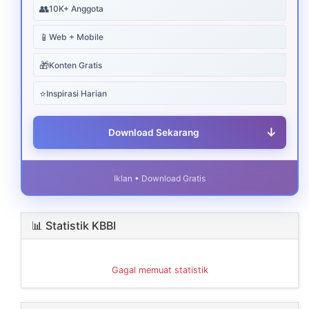
👥
10K+ Anggota
📱
Web + Mobile
🎁
Konten Gratis
⭐
Inspirasi Harian
↓
Download Sekarang
Iklan • Download Gratis
📊 Statistik KBBI
Gagal memuat statistik