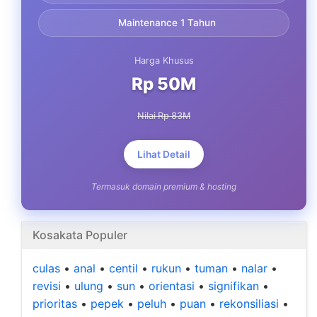
Maintenance 1 Tahun
Harga Khusus
Rp 50M
Nilai Rp 83M
Lihat Detail
Termasuk domain premium & hosting
Kosakata Populer
culas
•
anal
•
centil
•
rukun
•
tuman
•
nalar
•
revisi
•
ulung
•
sun
•
orientasi
•
signifikan
•
prioritas
•
pepek
•
peluh
•
puan
•
rekonsiliasi
•