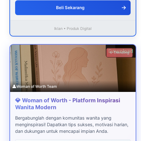
→
Beli Sekarang
Iklan • Produk Digital
Download
✨ Trending
👤
Woman of Worth Team
💎 Woman of Worth - Platform Inspirasi
Wanita Modern
Bergabunglah dengan komunitas wanita yang
menginspirasi! Dapatkan tips sukses, motivasi harian,
dan dukungan untuk mencapai impian Anda.