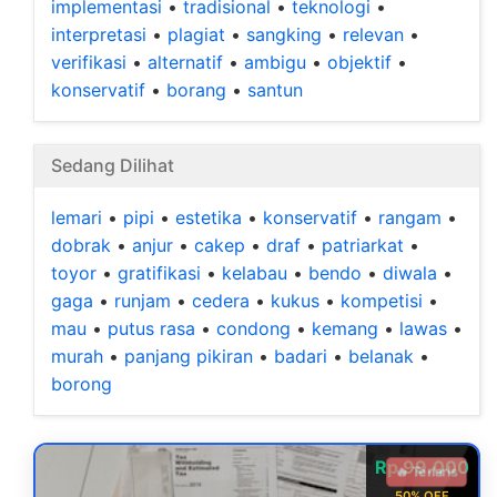
implementasi
•
tradisional
•
teknologi
•
interpretasi
•
plagiat
•
sangking
•
relevan
•
verifikasi
•
alternatif
•
ambigu
•
objektif
•
konservatif
•
borang
•
santun
Sedang Dilihat
lemari
•
pipi
•
estetika
•
konservatif
•
rangam
•
dobrak
•
anjur
•
cakep
•
draf
•
patriarkat
•
toyor
•
gratifikasi
•
kelabau
•
bendo
•
diwala
•
gaga
•
runjam
•
cedera
•
kukus
•
kompetisi
•
mau
•
putus rasa
•
condong
•
kemang
•
lawas
•
murah
•
panjang pikiran
•
badari
•
belanak
•
borong
Rp 99.000
🔥 Terlaris
50% OFF