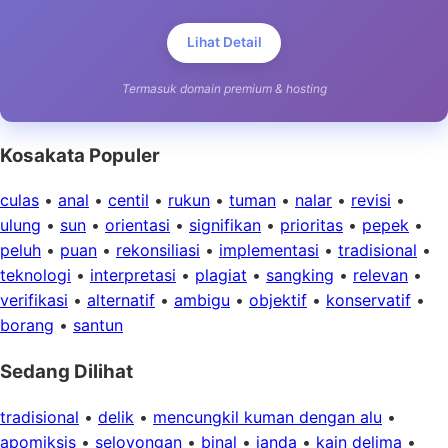
Lihat Detail
Termasuk domain premium & hosting
Kosakata Populer
culas
•
anal
•
centil
•
rukun
•
tuman
•
nalar
•
revisi
•
ulung
•
sun
•
orientasi
•
signifikan
•
prioritas
•
pepek
•
peluh
•
puan
•
rekonsiliasi
•
implementasi
•
tradisional
•
teknologi
•
interpretasi
•
plagiat
•
sangking
•
relevan
•
verifikasi
•
alternatif
•
ambigu
•
objektif
•
konservatif
•
borang
•
santun
Sedang Dilihat
tradisional
•
delik
•
mencungkil kuman dengan alu
•
apomiksis
•
seloyongan
•
binal
•
janda
•
kain delima
•