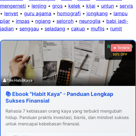
mengerneti
•
lenjing
•
gros
•
kelek
•
kijai
•
untun
•
servis
•
lenyet
•
guru agama
•
homografi
•
jongkang
•
lampu
pijar
•
impas
•
ngiang
•
seloroh
•
neuroglia
•
babi jadi-
jadian
•
senggau
•
seladang
•
cakup
•
muflis
•
rumit
Rp 99.000
🔥 Terlaris
50% OFF
👤
Tim HabitKaya
📚 Ebook "Habit Kaya" - Panduan Lengkap
Sukses Finansial
Rahasia 7 kebiasaan orang kaya yang terbukti mengubah
hidup. Panduan praktis investasi, bisnis, dan mindset sukses
untuk mencapai kebebasan finansial.