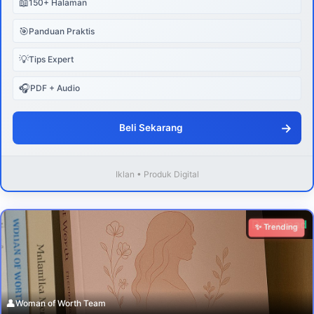
📖
150+ Halaman
🎯
Panduan Praktis
💡
Tips Expert
🎧
PDF + Audio
→
Beli Sekarang
Iklan • Produk Digital
Download
✨ Trending
👤
Woman of Worth Team