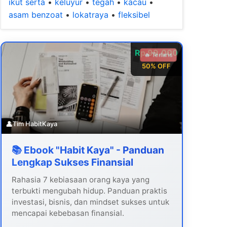
ikut serta
•
keluyur
•
tegah
•
kacau
•
asam benzoat
•
lokatraya
•
fleksibel
Rp 99.000
🔥 Terlaris
50% OFF
👤
Tim HabitKaya
📚 Ebook "Habit Kaya" - Panduan
Lengkap Sukses Finansial
Rahasia 7 kebiasaan orang kaya yang
terbukti mengubah hidup. Panduan praktis
investasi, bisnis, dan mindset sukses untuk
mencapai kebebasan finansial.