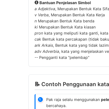
Bantuan Penjelasan Simbol
a
Adjektiva
, Merupakan Bentuk Kata Sif
v
Verba
, Merupakan Bentuk Kata Kerja
n
Merupakan Bentuk Kata benda
ki
Merupakan Bentuk Kata kiasan
pron
kata yang meliputi kata ganti, kata
cak
Bentuk kata percakapan (tidak baku
ark
Arkais
, Bentuk kata yang tidak lazi
adv
Adverbia
, kata yang menjelaskan ver
--
Pengganti kata "pelembap"
📝 Contoh Penggunaan kata
Pak raja selalu menggunakan
pel
1.
bercahaya.