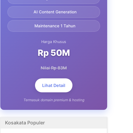
AI Content Generation
Maintenance 1 Tahun
Harga Khusus
Rp 50M
Nilai Rp 83M
Lihat Detail
Termasuk domain premium & hosting
Kosakata Populer