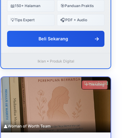
📖
🎯
150+ Halaman
Panduan Praktis
💡
🎧
Tips Expert
PDF + Audio
→
Beli Sekarang
Iklan • Produk Digital
Download
✨ Trending
👤
Woman of Worth Team