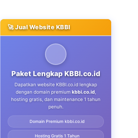
🚀 Jual Website KBBI
Paket Lengkap KBBI.co.id
Dapatkan website KBBI.co.id lengkap
dengan domain premium
kbbi.co.id
,
hosting gratis, dan maintenance 1 tahun
penuh.
Domain Premium kbbi.co.id
Hosting Gratis 1 Tahun