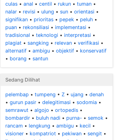
culas
•
anal
•
centil
•
rukun
•
tuman
•
nalar
•
revisi
•
ulung
•
sun
•
orientasi
•
signifikan
•
prioritas
•
pepek
•
peluh
•
puan
•
rekonsiliasi
•
implementasi
•
tradisional
•
teknologi
•
interpretasi
•
plagiat
•
sangking
•
relevan
•
verifikasi
•
alternatif
•
ambigu
•
objektif
•
konservatif
•
borang
•
santun
Sedang Dilihat
pelembap
•
tumpeng
•
Z
•
ujang
•
denah
•
gurun pasir
•
delegitimasi
•
sodomia
•
semrawut
•
algojo
•
ortopedis
•
bombardir
•
buluh nadi
•
purna-
•
semok
•
rancam
•
lengkung
•
ambigu
•
kecil
•
visioner
•
kompatriot
•
pekiwan
•
sengit
•