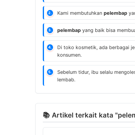
Kami membutuhkan
pelembap
yan
2.
pelembap
yang baik bisa membuat 
3.
Di toko kosmetik, ada berbagai j
4.
konsumen.
Sebelum tidur, ibu selalu mengol
5.
lembab.
📚 Artikel terkait kata "pel