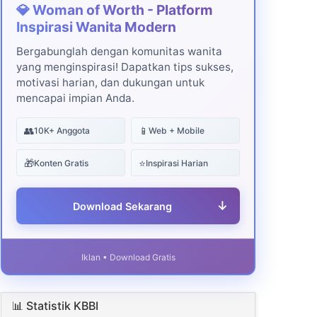
💎 Woman of Worth - Platform
Inspirasi Wanita Modern
Bergabunglah dengan komunitas wanita
yang menginspirasi! Dapatkan tips sukses,
motivasi harian, dan dukungan untuk
mencapai impian Anda.
👥
📱
10K+ Anggota
Web + Mobile
🎁
⭐
Konten Gratis
Inspirasi Harian
↓
Download Sekarang
Iklan • Download Gratis
📊 Statistik KBBI