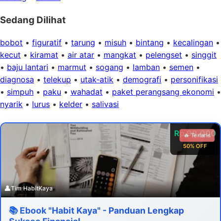
Sedang Dilihat
bobot
•
figuratif
•
tarung
•
misuh
•
bintang
•
kecalingan
•
kecut
•
kiramat
•
air atar
•
mangkat
•
pelengset
•
singgit
•
baju lantari
•
marmut
•
sogang
•
lamban
•
semen
•
diagnosa
•
telekup
•
utak-atik
•
demografi
•
personifikasi
•
simpuh
•
paku
•
wahadat
•
paket perangsang ekonomi
•
nyarik
•
lurus
•
kelder
•
salivasi
Rp 99.000
🔥 Terlaris
50% OFF
👤
Tim HabitKaya
📚 Ebook "Habit Kaya" - Panduan Lengkap