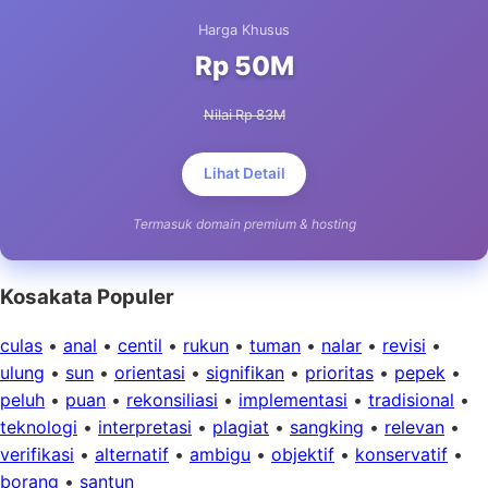
Harga Khusus
Rp 50M
Nilai Rp 83M
Lihat Detail
Termasuk domain premium & hosting
Kosakata Populer
culas
•
anal
•
centil
•
rukun
•
tuman
•
nalar
•
revisi
•
ulung
•
sun
•
orientasi
•
signifikan
•
prioritas
•
pepek
•
peluh
•
puan
•
rekonsiliasi
•
implementasi
•
tradisional
•
teknologi
•
interpretasi
•
plagiat
•
sangking
•
relevan
•
verifikasi
•
alternatif
•
ambigu
•
objektif
•
konservatif
•
borang
•
santun