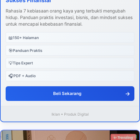
Sukses Finansial
Rahasia 7 kebiasaan orang kaya yang terbukti mengubah
hidup. Panduan praktis investasi, bisnis, dan mindset sukses
untuk mencapai kebebasan finansial.
📖
150+ Halaman
🎯
Panduan Praktis
💡
Tips Expert
🎧
PDF + Audio
→
Beli Sekarang
Iklan • Produk Digital
Download
✨ Trending