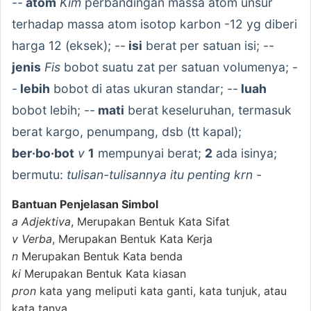
--
atom
Kim
perbandingan massa atom unsur
terhadap massa atom isotop karbon -12 yg diberi
harga 12 (eksek); --
isi
berat per satuan isi; --
jenis
Fis
bobot suatu zat per satuan volumenya; -
-
lebih
bobot di atas ukuran standar; --
luah
bobot lebih; --
mati
berat keseluruhan, termasuk
berat kargo, penumpang, dsb (tt kapal);
ber·bo·bot
v
1
mempunyai berat;
2
ada isinya;
bermutu:
tulisan-tulisannya itu penting krn -
Bantuan Penjelasan Simbol
a
Adjektiva
, Merupakan Bentuk Kata Sifat
v
Verba
, Merupakan Bentuk Kata Kerja
n
Merupakan Bentuk Kata benda
ki
Merupakan Bentuk Kata kiasan
pron
kata yang meliputi kata ganti, kata tunjuk, atau
kata tanya