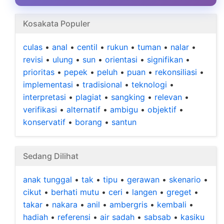
Kosakata Populer
culas
•
anal
•
centil
•
rukun
•
tuman
•
nalar
•
revisi
•
ulung
•
sun
•
orientasi
•
signifikan
•
prioritas
•
pepek
•
peluh
•
puan
•
rekonsiliasi
•
implementasi
•
tradisional
•
teknologi
•
interpretasi
•
plagiat
•
sangking
•
relevan
•
verifikasi
•
alternatif
•
ambigu
•
objektif
•
konservatif
•
borang
•
santun
Sedang Dilihat
anak tunggal
•
tak
•
tipu
•
gerawan
•
skenario
•
cikut
•
berhati mutu
•
ceri
•
langen
•
greget
•
takar
•
nakara
•
anil
•
ambergris
•
kembali
•
hadiah
•
referensi
•
air sadah
•
sabsab
•
kasiku