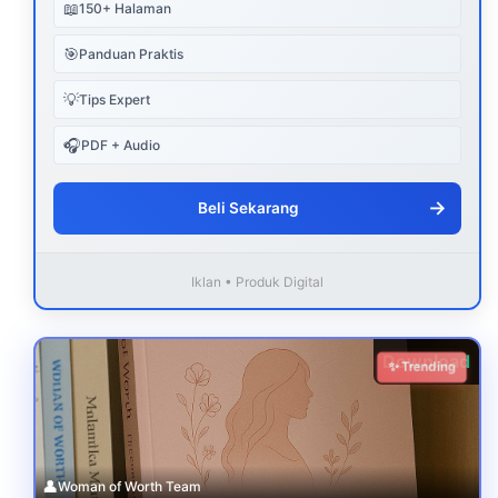
📖
150+ Halaman
🎯
Panduan Praktis
💡
Tips Expert
🎧
PDF + Audio
→
Beli Sekarang
Iklan • Produk Digital
Download
✨ Trending
👤
Woman of Worth Team