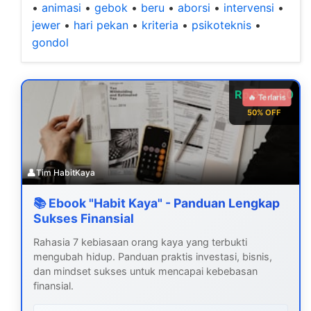
•
animasi
•
gebok
•
beru
•
aborsi
•
intervensi
•
jewer
•
hari pekan
•
kriteria
•
psikoteknis
•
gondol
Rp 99.000
🔥 Terlaris
50% OFF
👤
Tim HabitKaya
📚 Ebook "Habit Kaya" - Panduan Lengkap
Sukses Finansial
Rahasia 7 kebiasaan orang kaya yang terbukti
mengubah hidup. Panduan praktis investasi, bisnis,
dan mindset sukses untuk mencapai kebebasan
finansial.