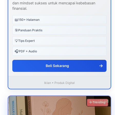
dan mindset sukses untuk mencapai kebebasan
finansial.
📖
150+ Halaman
🎯
Panduan Praktis
💡
Tips Expert
🎧
PDF + Audio
→
Beli Sekarang
Iklan • Produk Digital
Download
✨ Trending