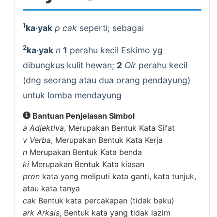
1
ka·yak
p cak
seperti; sebagai
2
ka·yak
n
1
perahu kecil Eskimo yg
dibungkus kulit hewan;
2
Olr
perahu kecil
(dng seorang atau dua orang pendayung)
untuk lomba mendayung
Bantuan Penjelasan Simbol
a
Adjektiva
, Merupakan Bentuk Kata Sifat
v
Verba
, Merupakan Bentuk Kata Kerja
n
Merupakan Bentuk Kata benda
ki
Merupakan Bentuk Kata kiasan
pron
kata yang meliputi kata ganti, kata tunjuk,
atau kata tanya
cak
Bentuk kata percakapan (tidak baku)
ark
Arkais
, Bentuk kata yang tidak lazim