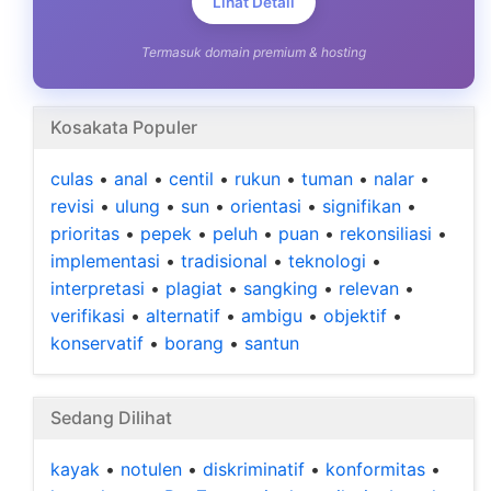
Lihat Detail
Termasuk domain premium & hosting
Kosakata Populer
culas
•
anal
•
centil
•
rukun
•
tuman
•
nalar
•
revisi
•
ulung
•
sun
•
orientasi
•
signifikan
•
prioritas
•
pepek
•
peluh
•
puan
•
rekonsiliasi
•
implementasi
•
tradisional
•
teknologi
•
interpretasi
•
plagiat
•
sangking
•
relevan
•
verifikasi
•
alternatif
•
ambigu
•
objektif
•
konservatif
•
borang
•
santun
Sedang Dilihat
kayak
•
notulen
•
diskriminatif
•
konformitas
•