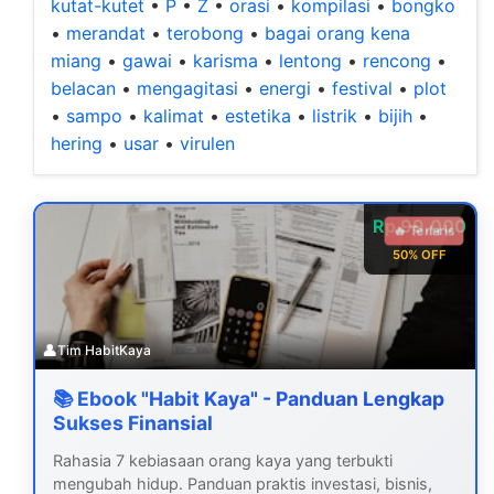
kutat-kutet
•
P
•
Z
•
orasi
•
kompilasi
•
bongko
•
merandat
•
terobong
•
bagai orang kena
miang
•
gawai
•
karisma
•
lentong
•
rencong
•
belacan
•
mengagitasi
•
energi
•
festival
•
plot
•
sampo
•
kalimat
•
estetika
•
listrik
•
bijih
•
hering
•
usar
•
virulen
Rp 99.000
🔥 Terlaris
50% OFF
👤
Tim HabitKaya
📚 Ebook "Habit Kaya" - Panduan Lengkap
Sukses Finansial
Rahasia 7 kebiasaan orang kaya yang terbukti
mengubah hidup. Panduan praktis investasi, bisnis,