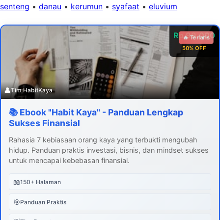
senteng
•
danau
•
kerumun
•
syafaat
•
eluvium
Rp 99.000
🔥 Terlaris
50% OFF
👤
Tim HabitKaya
📚 Ebook "Habit Kaya" - Panduan Lengkap
Sukses Finansial
Rahasia 7 kebiasaan orang kaya yang terbukti mengubah
hidup. Panduan praktis investasi, bisnis, dan mindset sukses
untuk mencapai kebebasan finansial.
📖
150+ Halaman
🎯
Panduan Praktis