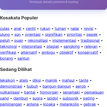
Termasuk domain premium & hosting
Kosakata Populer
culas
•
anal
•
centil
•
rukun
•
tuman
•
nalar
•
revisi
•
ulung
•
sun
•
orientasi
•
signifikan
•
prioritas
•
pepek
•
peluh
•
puan
•
rekonsiliasi
•
implementasi
•
tradisional
•
teknologi
•
interpretasi
•
plagiat
•
sangking
•
relevan
•
verifikasi
•
alternatif
•
ambigu
•
objektif
•
konservatif
•
borang
•
santun
Sedang Dilihat
leksikon
•
ateis
•
diksi
•
mamik
•
mahsul
•
tante
•
demonstrasi
•
bubuh
•
bangun-bangun
•
aerob
•
vulkanisasi
•
bantai
•
homorgan
•
senamaki
•
pemalsuan
uang
•
dambun
•
sugra
•
spidol
•
subsonik
•
pating
•
peminangan
•
antena
•
kloaka
•
melankolis
•
gebrak
•