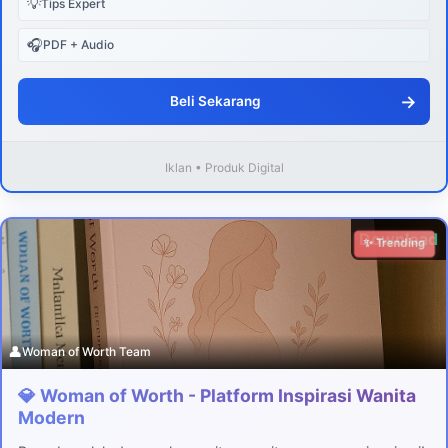
💡
Tips Expert
🎧
PDF + Audio
→
Beli Sekarang
Iklan • Produk Digital
Download
✨ Trending
👤
Woman of Worth Team
💎 Woman of Worth - Platform Inspirasi Wanita
Modern