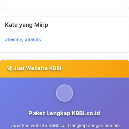
Kata yang Mirip
ateisme
,
ateistis
🚀 Jual Website KBBI
Paket Lengkap KBBI.co.id
Dapatkan website KBBI.co.id lengkap dengan domain