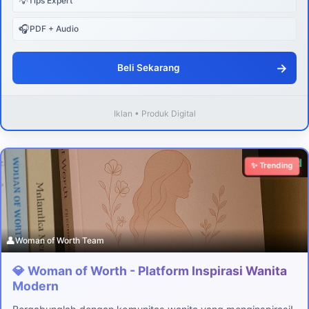
💡
Tips Expert
🎧
PDF + Audio
→
Beli Sekarang
Iklan • Produk Digital
Download
✨ Trending
👤
Woman of Worth Team
💎 Woman of Worth - Platform Inspirasi Wanita
Modern