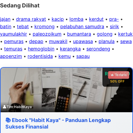
Sedang Dilihat
jajan
•
drama rakyat
•
kacip
•
lomba
•
kerdut
•
pra-
•
batin
•
tebat
•
kromong
•
pelabuhan samudra
•
sirik
•
yaumulakhir
•
paleozoikum
•
bumantara
•
golong
•
kertuk
•
pemuras
•
depap
•
muwakil
•
upawasa
•
planula
•
sewa
•
temuras
•
hemoglobin
•
kerangka
•
serondeng
•
apoenzim
•
rodentisida
•
kemu
•
sapau
Rp 99.000
🔥 Terlaris
50% OFF
👤
Tim HabitKaya
📚 Ebook "Habit Kaya" - Panduan Lengkap
Sukses Finansial