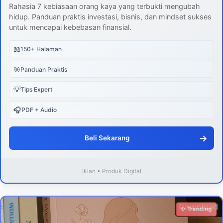
Rahasia 7 kebiasaan orang kaya yang terbukti mengubah
hidup. Panduan praktis investasi, bisnis, dan mindset sukses
untuk mencapai kebebasan finansial.
📖
150+ Halaman
🎯
Panduan Praktis
💡
Tips Expert
🎧
PDF + Audio
→
Beli Sekarang
Iklan • Produk Digital
Download
✨ Trending