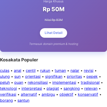
Harga Khusus
Rp 50M
Nilai Rp 83M
Lihat Detail
Termasuk domain premium & hosting
Kosakata Populer
culas
•
anal
•
centil
•
rukun
•
tuman
•
nalar
•
revisi
•
ulung
•
sun
•
orientasi
•
signifikan
•
prioritas
•
pepek
•
peluh
•
puan
•
rekonsiliasi
•
implementasi
•
tradisional
•
teknologi
•
interpretasi
•
plagiat
•
sangking
•
relevan
•
verifikasi
•
alternatif
•
ambigu
•
objektif
•
konservatif
•
borang
•
santun