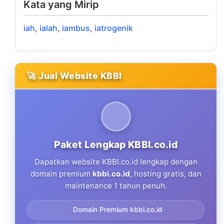
Kata yang Mirip
iah
,
ialah
,
iambus
,
iatrogenik
🚀 Jual Website KBBI
Paket Lengkap KBBI.co.id
Dapatkan website KBBI.co.id lengkap dengan
domain premium
kbbi.co.id
, hosting gratis, dan
maintenance 1 tahun penuh.
Domain Premium kbbi.co.id