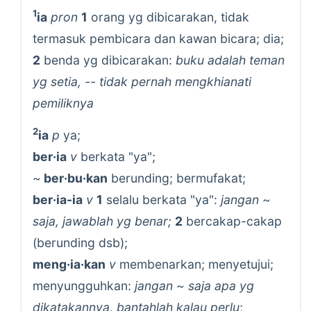
1
ia
pron
1
orang yg dibicarakan, tidak
termasuk pembicara dan kawan bicara; dia;
2
benda yg dibicarakan:
buku adalah teman
yg setia, -- tidak pernah mengkhianati
pemiliknya
2
ia
p
ya;
ber·ia
v
berkata "ya";
~
ber·bu·kan
berunding; bermufakat;
ber·ia-ia
v
1
selalu berkata "ya":
jangan ~
saja, jawablah yg benar;
2
bercakap-cakap
(berunding dsb);
meng·ia·kan
v
membenarkan; menyetujui;
menyungguhkan:
jangan ~ saja apa yg
dikatakannya, bantahlah kalau perlu
;