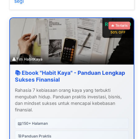
segi
Rp 99.000
🔥 Terlaris
50% OFF
👤
Tim HabitKaya
📚 Ebook "Habit Kaya" - Panduan Lengkap
Sukses Finansial
Rahasia 7 kebiasaan orang kaya yang terbukti
mengubah hidup. Panduan praktis investasi, bisnis,
dan mindset sukses untuk mencapai kebebasan
finansial.
📖
150+ Halaman
🎯
Panduan Praktis