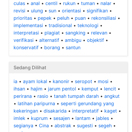
culas
•
anal
•
centil
•
rukun
•
tuman
•
nalar
•
revisi
•
ulung
•
sun
•
orientasi
•
signifikan
•
prioritas
•
pepek
•
peluh
•
puan
•
rekonsiliasi
•
implementasi
•
tradisional
•
teknologi
•
interpretasi
•
plagiat
•
sangking
•
relevan
•
verifikasi
•
alternatif
•
ambigu
•
objektif
•
konservatif
•
borang
•
santun
Sedang Dilihat
ia
•
ayam lokal
•
kanonir
•
seropot
•
mosi
•
ihsan
•
hajim
•
jarum pentol
•
kemput
•
lencit
•
perirana
•
rasio
•
tanah tumpah darah
•
angkut
•
latihan paripurna
•
seperti gerundang yang
kekeringan
•
disakarida
•
interpretatif
•
kaget
•
imlek
•
kuprum
•
sesajen
•
lantam
•
jables
•
segianya
•
Cina
•
abstrak
•
sugesti
•
segeh
•