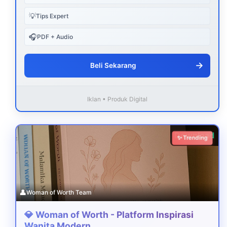
💡
Tips Expert
🎧
PDF + Audio
→
Beli Sekarang
Iklan • Produk Digital
Download
✨ Trending
👤
Woman of Worth Team
💎 Woman of Worth - Platform Inspirasi
Wanita Modern