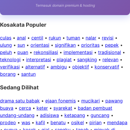
Termasuk domain premium & hosting
Kosakata Populer
culas
•
anal
•
centil
•
rukun
•
tuman
•
nalar
•
revisi
•
ulung
•
sun
•
orientasi
•
signifikan
•
prioritas
•
pepek
•
peluh
•
puan
•
rekonsiliasi
•
implementasi
•
tradisional
•
teknologi
•
interpretasi
•
plagiat
•
sangking
•
relevan
•
verifikasi
•
alternatif
•
ambigu
•
objektif
•
konservatif
•
borang
•
santun
Sedang Dilihat
drama satu babak
•
ejaan fonemis
•
mucikari
•
pawang
buaya
•
cerca
•
keter
•
syarekat
•
badan pembuat
undang-undang
•
adisiswa
•
ketapang
•
guncang
•
prodeo
•
was
•
kafil
•
benatu
•
osikel
•
pirian
•
mendapa
•
punya
•
kosek
•
gial
•
sangku
•
tapah
•
minyak di