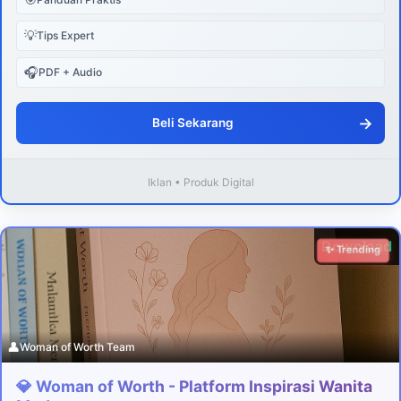
💡
Tips Expert
🎧
PDF + Audio
→
Beli Sekarang
Iklan • Produk Digital
Download
✨ Trending
👤
Woman of Worth Team
💎 Woman of Worth - Platform Inspirasi Wanita