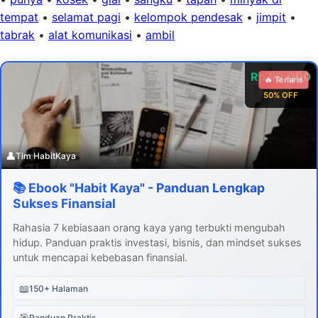
tempat
•
selamat pagi
•
kelompok pendesak
•
jimpit
•
tabrak
•
alat komunikasi
•
ambil
Rp 99.000
🔥 Terlaris
50% OFF
👤
Tim HabitKaya
📚 Ebook "Habit Kaya" - Panduan Lengkap
Sukses Finansial
Rahasia 7 kebiasaan orang kaya yang terbukti mengubah
hidup. Panduan praktis investasi, bisnis, dan mindset sukses
untuk mencapai kebebasan finansial.
📖
150+ Halaman
🎯
Panduan Praktis