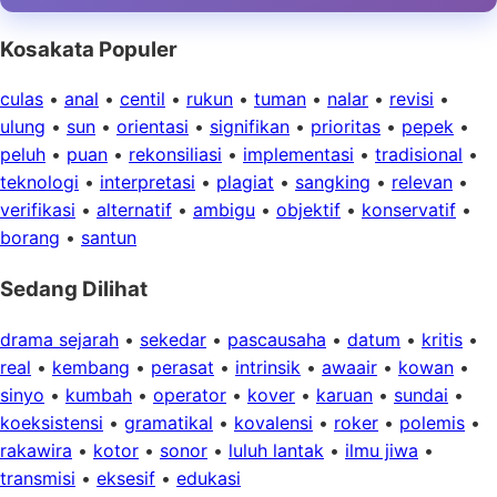
Kosakata Populer
culas
•
anal
•
centil
•
rukun
•
tuman
•
nalar
•
revisi
•
ulung
•
sun
•
orientasi
•
signifikan
•
prioritas
•
pepek
•
peluh
•
puan
•
rekonsiliasi
•
implementasi
•
tradisional
•
teknologi
•
interpretasi
•
plagiat
•
sangking
•
relevan
•
verifikasi
•
alternatif
•
ambigu
•
objektif
•
konservatif
•
borang
•
santun
Sedang Dilihat
drama sejarah
•
sekedar
•
pascausaha
•
datum
•
kritis
•
real
•
kembang
•
perasat
•
intrinsik
•
awaair
•
kowan
•
sinyo
•
kumbah
•
operator
•
kover
•
karuan
•
sundai
•
koeksistensi
•
gramatikal
•
kovalensi
•
roker
•
polemis
•
rakawira
•
kotor
•
sonor
•
luluh lantak
•
ilmu jiwa
•
transmisi
•
eksesif
•
edukasi