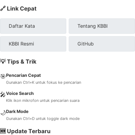
🔗 Link Cepat
Daftar Kata
Tentang KBBI
KBBI Resmi
GitHub
💡 Tips & Trik
Pencarian Cepat
🎯
Gunakan Ctrl+K untuk fokus ke pencarian
Voice Search
🎤
Klik ikon mikrofon untuk pencarian suara
Dark Mode
🌙
Gunakan Ctrl+D untuk toggle dark mode
🆕 Update Terbaru