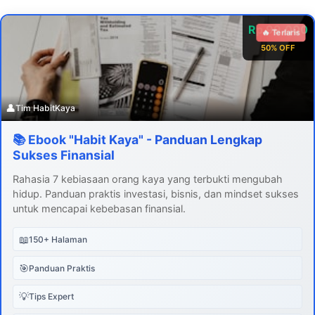
Rp 99.000
🔥 Terlaris
50% OFF
👤
Tim HabitKaya
📚 Ebook "Habit Kaya" - Panduan Lengkap
Sukses Finansial
Rahasia 7 kebiasaan orang kaya yang terbukti mengubah
hidup. Panduan praktis investasi, bisnis, dan mindset sukses
untuk mencapai kebebasan finansial.
📖
150+ Halaman
🎯
Panduan Praktis
💡
Tips Expert