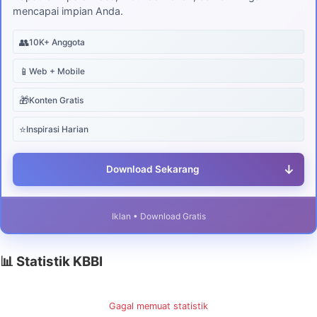
mencapai impian Anda.
👥
10K+ Anggota
📱
Web + Mobile
🎁
Konten Gratis
⭐
Inspirasi Harian
↓
Download Sekarang
Iklan • Download Gratis
📊 Statistik KBBI
Gagal memuat statistik