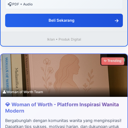
🎧
PDF + Audio
→
Beli Sekarang
Iklan • Produk Digital
Download
✨ Trending
👤
Woman of Worth Team
💎 Woman of Worth - Platform Inspirasi Wanita
Modern
Bergabunglah dengan komunitas wanita yang menginspirasi!
Dapatkan tips sukses, motivasi harian, dan dukungan untuk