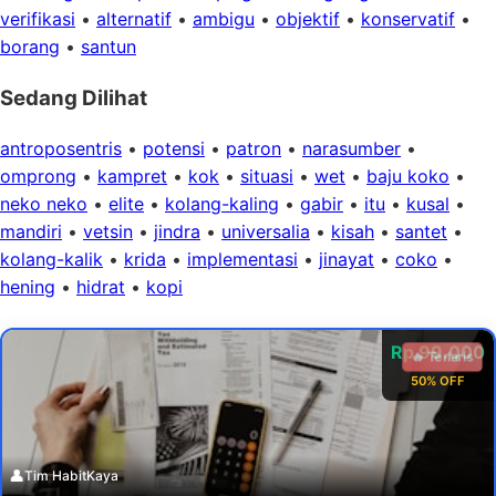
verifikasi
•
alternatif
•
ambigu
•
objektif
•
konservatif
•
borang
•
santun
Sedang Dilihat
antroposentris
•
potensi
•
patron
•
narasumber
•
omprong
•
kampret
•
kok
•
situasi
•
wet
•
baju koko
•
neko neko
•
elite
•
kolang-kaling
•
gabir
•
itu
•
kusal
•
mandiri
•
vetsin
•
jindra
•
universalia
•
kisah
•
santet
•
kolang-kalik
•
krida
•
implementasi
•
jinayat
•
coko
•
hening
•
hidrat
•
kopi
Rp 99.000
🔥 Terlaris
50% OFF
👤
Tim HabitKaya