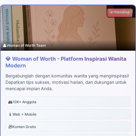
Download
✨ Trending
👤
Woman of Worth Team
💎 Woman of Worth - Platform Inspirasi Wanita
Modern
Bergabunglah dengan komunitas wanita yang menginspirasi!
Dapatkan tips sukses, motivasi harian, dan dukungan untuk
mencapai impian Anda.
👥
10K+ Anggota
📱
Web + Mobile
🎁
Konten Gratis