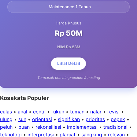
Maintenance 1 Tahun
Harga Khusus
Rp 50M
Nilai Rp 83M
Lihat Detail
Termasuk domain premium & hosting
Kosakata Populer
culas
•
anal
•
centil
•
rukun
•
tuman
•
nalar
•
revisi
•
ulung
•
sun
•
orientasi
•
signifikan
•
prioritas
•
pepek
•
peluh
•
puan
•
rekonsiliasi
•
implementasi
•
tradisional
•
teknologi
•
interpretasi
•
plagiat
•
sangking
•
relevan
•