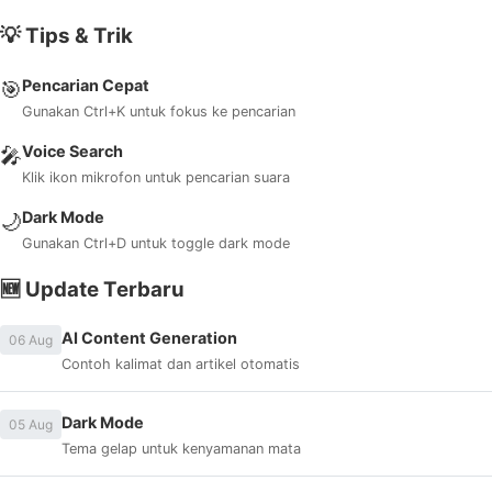
💡 Tips & Trik
Pencarian Cepat
🎯
Gunakan Ctrl+K untuk fokus ke pencarian
Voice Search
🎤
Klik ikon mikrofon untuk pencarian suara
Dark Mode
🌙
Gunakan Ctrl+D untuk toggle dark mode
🆕 Update Terbaru
AI Content Generation
06 Aug
Contoh kalimat dan artikel otomatis
Dark Mode
05 Aug
Tema gelap untuk kenyamanan mata