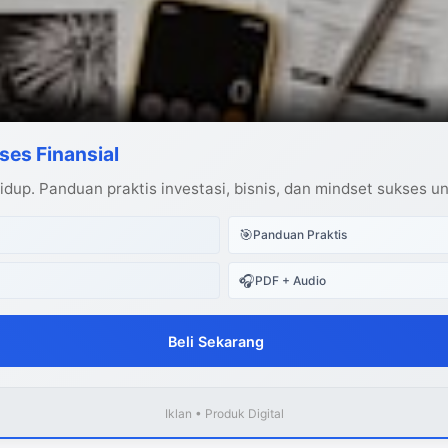
ses Finansial
dup. Panduan praktis investasi, bisnis, dan mindset sukses u
🎯
Panduan Praktis
🎧
PDF + Audio
Beli Sekarang
Iklan • Produk Digital