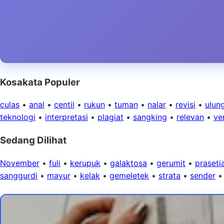
Kosakata Populer
culas
•
anal
•
centil
•
rukun
•
tuman
•
nalar
•
revisi
•
ulun
teknologi
•
interpretasi
•
plagiat
•
sangking
•
relevan
•
ver
Sedang Dilihat
November
•
fuli
•
kerupuk
•
galaktosa
•
gerumit
•
praseti
sanggurdi
•
mayur
•
kelak
•
gemeletek
•
strata
•
sender