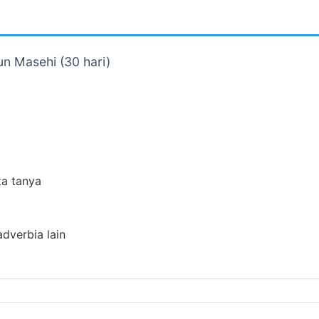
un Masehi (30 hari)
ta tanya
adverbia lain