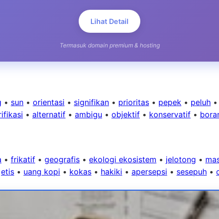
Lihat Detail
Termasuk domain premium & hosting
g
•
sun
•
orientasi
•
signifikan
•
prioritas
•
pepek
•
peluh
ifikasi
•
alternatif
•
ambigu
•
objektif
•
konservatif
•
bora
a
•
frikatif
•
geografis
•
ekologi ekosistem
•
jelotong
•
mas
•
etis
•
uang kopi
•
kokas
•
hakiki
•
apersepsi
•
sesepuh
•