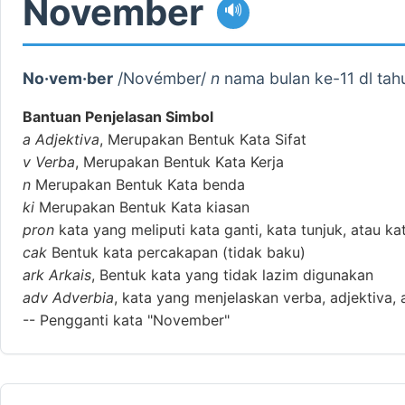
November
🔊
No·vem·ber
/Novémber/
n
nama bulan ke-11 dl tah
Bantuan Penjelasan Simbol
a
Adjektiva
, Merupakan Bentuk Kata Sifat
v
Verba
, Merupakan Bentuk Kata Kerja
n
Merupakan Bentuk Kata benda
ki
Merupakan Bentuk Kata kiasan
pron
kata yang meliputi kata ganti, kata tunjuk, atau ka
cak
Bentuk kata percakapan (tidak baku)
ark
Arkais
, Bentuk kata yang tidak lazim digunakan
adv
Adverbia
, kata yang menjelaskan verba, adjektiva, 
--
Pengganti kata "November"