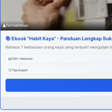
👤
Tim HabitKaya
📚 Ebook "Habit Kaya" - Panduan Lengkap Suk
Rahasia 7 kebiasaan orang kaya yang terbukti mengubah hi
📖
150+ Halaman
💡
Tips Expert