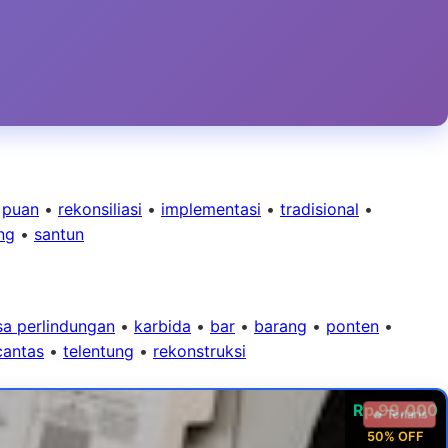
•
puan
•
rekonsiliasi
•
implementasi
•
tradisional
•
ng
•
santun
a perlindungan
•
karbida
•
bar
•
barang
•
ponten
•
cantas
•
telentung
•
rekonstruksi
Rp 99.000
🔥 Terlaris
50% OFF