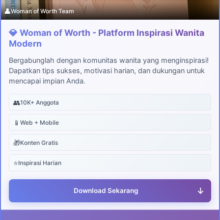
👤
Woman of Worth Team
💎 Woman of Worth - Platform Inspirasi Wanita
Modern
Bergabunglah dengan komunitas wanita yang menginspirasi!
Dapatkan tips sukses, motivasi harian, dan dukungan untuk
mencapai impian Anda.
👥
10K+ Anggota
📱
Web + Mobile
🎁
Konten Gratis
⭐
Inspirasi Harian
↓
Download Sekarang