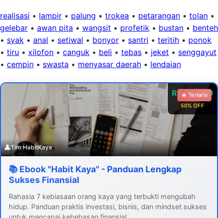
realisasi
•
lampir
•
palung
•
trokea
•
petarangan
•
tolan
•
gelebar
•
awan pita
•
wangsit
•
profetik
•
bustan
•
benteh
•
syak
•
anal
•
setiwal
•
bonyor
•
santri
•
teritih
•
ponok
•
tiru
•
xilofon
•
canguk
•
beli
•
tebas
•
jeket
•
senggayut
•
cempin
•
swasta
•
menyasar daerah
•
lendaian
Rp 99.000
🔥 Terlaris
50% OFF
👤
Tim HabitKaya
📚 Ebook "Habit Kaya" - Panduan Lengkap
Sukses Finansial
Rahasia 7 kebiasaan orang kaya yang terbukti mengubah
hidup. Panduan praktis investasi, bisnis, dan mindset sukses
untuk mencapai kebebasan finansial.