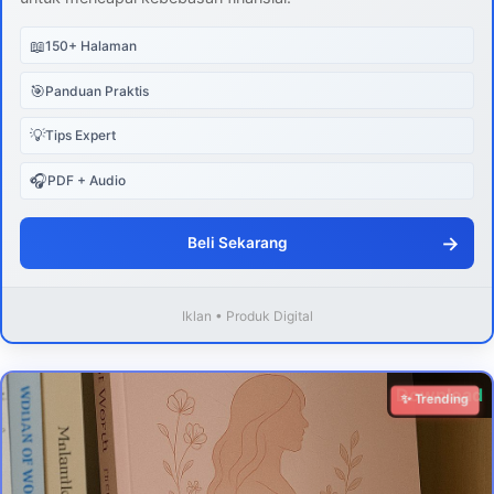
📖
150+ Halaman
🎯
Panduan Praktis
💡
Tips Expert
🎧
PDF + Audio
→
Beli Sekarang
Iklan • Produk Digital
Download
✨ Trending