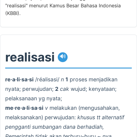
"realisasi" menurut Kamus Besar Bahasa Indonesia
(KBBI).
realisasi
🔊
re·a·li·sa·si
/réalisasi/
n
1
proses menjadikan
nyata; perwujudan;
2
cak
wujud; kenyataan;
pelaksanaan yg nyata;
me·re·a·li·sa·si
v
melakukan (mengusahakan,
melaksanakan) perwujudan:
khusus tt alternatif
pengganti sumbangan dana berhadiah,
Pemerintah tidak akan terburu-buru ~ nya