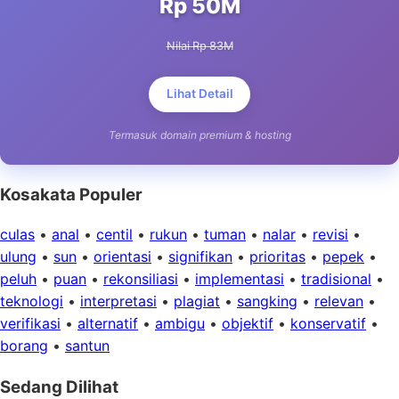
Rp 50M
Nilai Rp 83M
Lihat Detail
Termasuk domain premium & hosting
Kosakata Populer
culas
•
anal
•
centil
•
rukun
•
tuman
•
nalar
•
revisi
•
ulung
•
sun
•
orientasi
•
signifikan
•
prioritas
•
pepek
•
peluh
•
puan
•
rekonsiliasi
•
implementasi
•
tradisional
•
teknologi
•
interpretasi
•
plagiat
•
sangking
•
relevan
•
verifikasi
•
alternatif
•
ambigu
•
objektif
•
konservatif
•
borang
•
santun
Sedang Dilihat