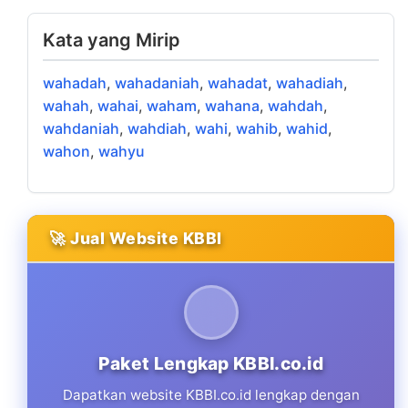
Kata yang Mirip
wahadah
,
wahadaniah
,
wahadat
,
wahadiah
,
wahah
,
wahai
,
waham
,
wahana
,
wahdah
,
wahdaniah
,
wahdiah
,
wahi
,
wahib
,
wahid
,
wahon
,
wahyu
🚀 Jual Website KBBI
Paket Lengkap KBBI.co.id
Dapatkan website KBBI.co.id lengkap dengan