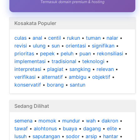
Termasuk domain premium & hosting
Kosakata Populer
culas
•
anal
•
centil
•
rukun
•
tuman
•
nalar
•
revisi
•
ulung
•
sun
•
orientasi
•
signifikan
•
prioritas
•
pepek
•
peluh
•
puan
•
rekonsiliasi
•
implementasi
•
tradisional
•
teknologi
•
interpretasi
•
plagiat
•
sangking
•
relevan
•
verifikasi
•
alternatif
•
ambigu
•
objektif
•
konservatif
•
borang
•
santun
Sedang Dilihat
semena
•
momok
•
mundur
•
wah
•
dakron
•
tawaf
•
alohtonus
•
buaya
•
dagang
•
elite
•
lusuh
•
saputangan
•
sodor
•
arsip
•
hantar
•