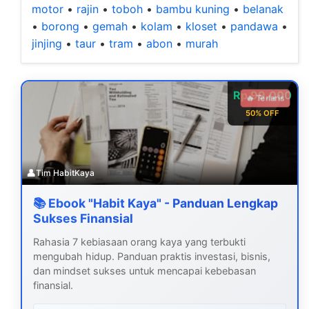
motor
•
rajin
•
toboh
•
bambu kuning
•
belanak
•
borong
•
gemah
•
kolam
•
kloset
•
pandawa
•
jinjing
•
taur
•
tram
•
abon
•
murah
Rp 99.000
🔥 Terlaris
50% OFF
👤
Tim HabitKaya
📚 Ebook "Habit Kaya" - Panduan Lengkap
Sukses Finansial
Rahasia 7 kebiasaan orang kaya yang terbukti
mengubah hidup. Panduan praktis investasi, bisnis,
dan mindset sukses untuk mencapai kebebasan
finansial.