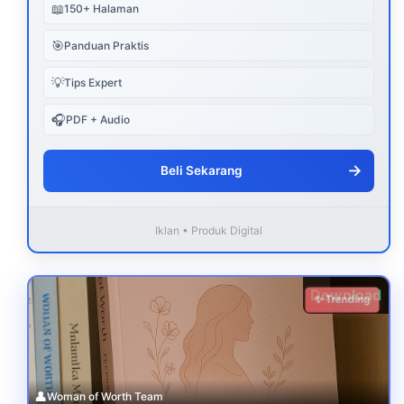
📖
150+ Halaman
🎯
Panduan Praktis
💡
Tips Expert
🎧
PDF + Audio
→
Beli Sekarang
Iklan • Produk Digital
Download
✨ Trending
👤
Woman of Worth Team