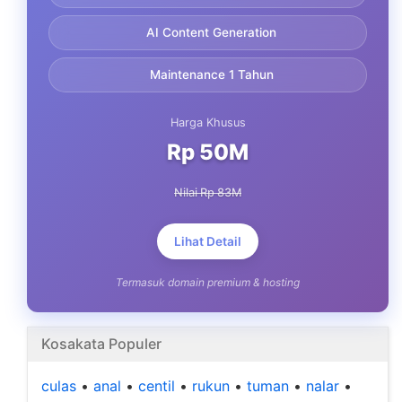
AI Content Generation
Maintenance 1 Tahun
Harga Khusus
Rp 50M
Nilai Rp 83M
Lihat Detail
Termasuk domain premium & hosting
Kosakata Populer
culas
•
anal
•
centil
•
rukun
•
tuman
•
nalar
•