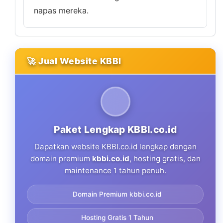
napas mereka.
🚀 Jual Website KBBI
Paket Lengkap KBBI.co.id
Dapatkan website KBBI.co.id lengkap dengan
domain premium
kbbi.co.id
, hosting gratis, dan
maintenance 1 tahun penuh.
Domain Premium kbbi.co.id
Hosting Gratis 1 Tahun