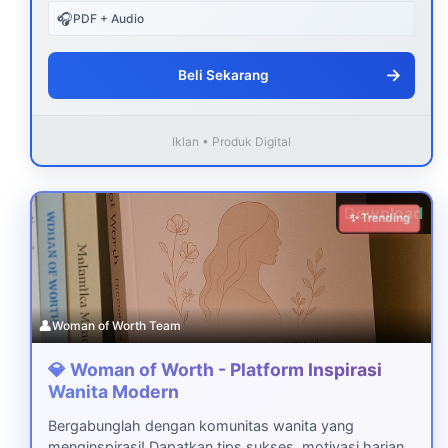
🎧
PDF + Audio
→
Beli Sekarang
Iklan • Produk Digital
Download
✨ Trending
👤
Woman of Worth Team
💎 Woman of Worth - Platform Inspirasi
Wanita Modern
Bergabunglah dengan komunitas wanita yang
menginspirasi! Dapatkan tips sukses, motivasi harian,