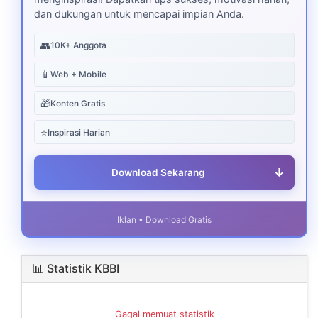
dan dukungan untuk mencapai impian Anda.
👥
10K+ Anggota
📱
Web + Mobile
🎁
Konten Gratis
⭐
Inspirasi Harian
↓
Download Sekarang
Iklan • Download Gratis
📊 Statistik KBBI
Gagal memuat statistik