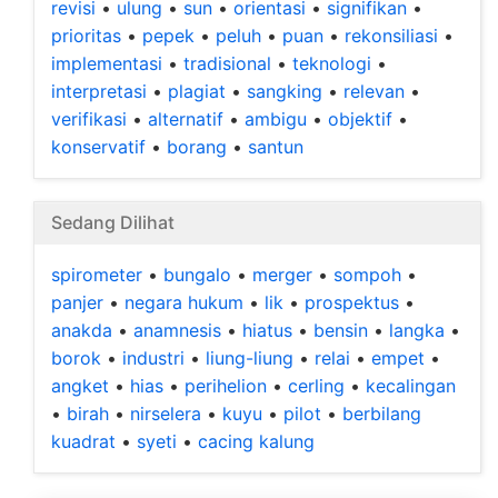
revisi
•
ulung
•
sun
•
orientasi
•
signifikan
•
prioritas
•
pepek
•
peluh
•
puan
•
rekonsiliasi
•
implementasi
•
tradisional
•
teknologi
•
interpretasi
•
plagiat
•
sangking
•
relevan
•
verifikasi
•
alternatif
•
ambigu
•
objektif
•
konservatif
•
borang
•
santun
Sedang Dilihat
spirometer
•
bungalo
•
merger
•
sompoh
•
panjer
•
negara hukum
•
lik
•
prospektus
•
anakda
•
anamnesis
•
hiatus
•
bensin
•
langka
•
borok
•
industri
•
liung-liung
•
relai
•
empet
•
angket
•
hias
•
perihelion
•
cerling
•
kecalingan
•
birah
•
nirselera
•
kuyu
•
pilot
•
berbilang
kuadrat
•
syeti
•
cacing kalung