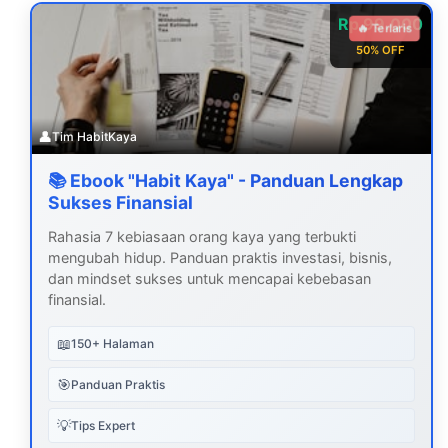
Rp 99.000
🔥 Terlaris
50% OFF
👤
Tim HabitKaya
📚 Ebook "Habit Kaya" - Panduan Lengkap
Sukses Finansial
Rahasia 7 kebiasaan orang kaya yang terbukti
mengubah hidup. Panduan praktis investasi, bisnis,
dan mindset sukses untuk mencapai kebebasan
finansial.
📖
150+ Halaman
🎯
Panduan Praktis
💡
Tips Expert