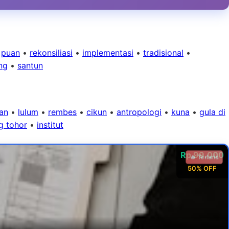
•
puan
•
rekonsiliasi
•
implementasi
•
tradisional
•
ng
•
santun
tan
•
lulum
•
rembes
•
cikun
•
antropologi
•
kuna
•
gula di
ng tohor
•
institut
Rp 99.000
🔥 Terlaris
50% OFF