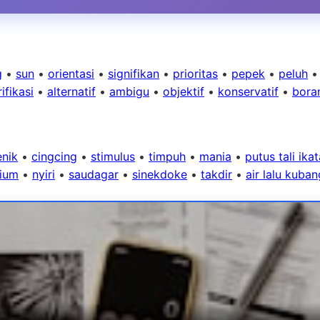
g
•
sun
•
orientasi
•
signifikan
•
prioritas
•
pepek
•
peluh
ifikasi
•
alternatif
•
ambigu
•
objektif
•
konservatif
•
bora
enik
•
cingcing
•
stimulus
•
timpuh
•
mania
•
putus tali ika
lium
•
nyiri
•
saudagar
•
sinekdoke
•
takdir
•
air lalu kuba