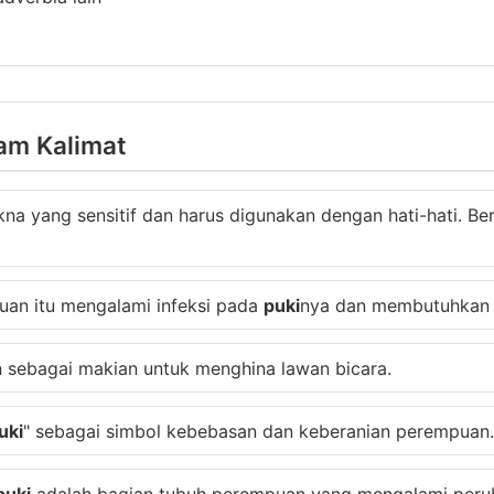
am Kalimat
kna yang sensitif dan harus digunakan dengan hati-hati. B
uan itu mengalami infeksi pada
puki
nya dan membutuhkan 
n sebagai makian untuk menghina lawan bicara.
uki
" sebagai simbol kebebasan dan keberanian perempuan.
puki
adalah bagian tubuh perempuan yang mengalami peru