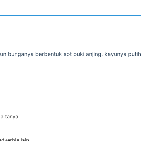
un bunganya berbentuk spt puki anjing, kayunya put
ta tanya
adverbia lain