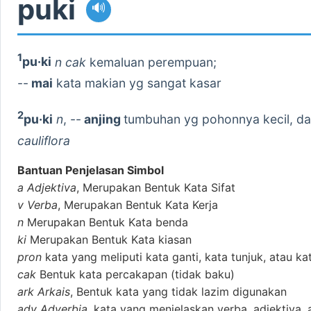
puki
🔊
1
pu·ki
n cak
kemaluan perempuan;
--
mai
kata makian yg sangat kasar
2
pu·ki
n
, --
anjing
tumbuhan yg pohonnya kecil, da
cauliflora
Bantuan Penjelasan Simbol
a
Adjektiva
, Merupakan Bentuk Kata Sifat
v
Verba
, Merupakan Bentuk Kata Kerja
n
Merupakan Bentuk Kata benda
ki
Merupakan Bentuk Kata kiasan
pron
kata yang meliputi kata ganti, kata tunjuk, atau ka
cak
Bentuk kata percakapan (tidak baku)
ark
Arkais
, Bentuk kata yang tidak lazim digunakan
adv
Adverbia
, kata yang menjelaskan verba, adjektiva, 