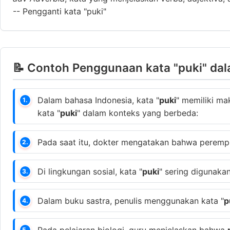
--
Pengganti kata "puki"
📝 Contoh Penggunaan kata "puki" dal
Dalam bahasa Indonesia, kata "
puki
" memiliki ma
1.
kata "
puki
" dalam konteks yang berbeda:
Pada saat itu, dokter mengatakan bahwa peremp
2.
Di lingkungan sosial, kata "
puki
" sering digunaka
3.
Dalam buku sastra, penulis menggunakan kata "
p
4.
Pada pelajaran biologi, guru menjelaskan bahwa
5.