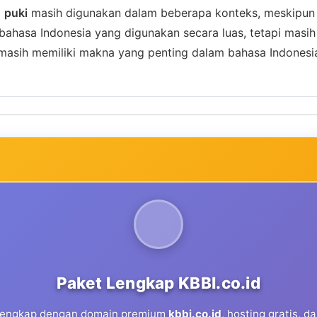
a
puki
masih digunakan dalam beberapa konteks, meskipun 
 bahasa Indonesia yang digunakan secara luas, tetapi masih
asih memiliki makna yang penting dalam bahasa Indonesia
Paket Lengkap KBBI.co.id
 lengkap dengan domain premium
kbbi.co.id
, hosting gratis, 