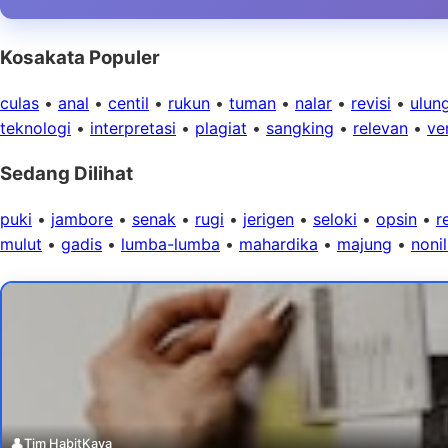
Kosakata Populer
culas
•
anal
•
centil
•
rukun
•
tuman
•
nalar
•
revisi
•
ulun
teknologi
•
interpretasi
•
plagiat
•
sangking
•
relevan
•
ver
Sedang Dilihat
puki
•
jambore
•
senak
•
rugi
•
jerigen
•
seloki
•
opsin
•
r
mulut
•
gadis
•
lumba-lumba
•
mahardika
•
majung
•
noni
👤
Tim HabitKaya