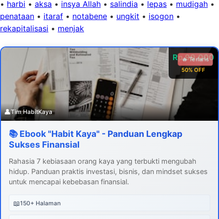
•
harbi
•
aksa
•
insya Allah
•
salindia
•
lepas
•
mudigah
•
penataan
•
itaraf
•
notabene
•
ungkit
•
isogon
•
rekapitalisasi
•
menjak
Rp 99.000
🔥 Terlaris
50% OFF
👤
Tim HabitKaya
📚 Ebook "Habit Kaya" - Panduan Lengkap
Sukses Finansial
Rahasia 7 kebiasaan orang kaya yang terbukti mengubah
hidup. Panduan praktis investasi, bisnis, dan mindset sukses
untuk mencapai kebebasan finansial.
📖
150+ Halaman