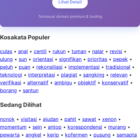
Lihat Detail
Termasuk domain premium & hosting
Kosakata Populer
culas
•
anal
•
centil
•
rukun
•
tuman
•
nalar
•
revisi
•
ulung
•
sun
•
orientasi
•
signifikan
•
prioritas
•
pepek
•
peluh
•
puan
•
rekonsiliasi
•
implementasi
•
tradisional
•
teknologi
•
interpretasi
•
plagiat
•
sangking
•
relevan
•
verifikasi
•
alternatif
•
ambigu
•
objektif
•
konservatif
•
borang
•
santun
Sedang Dilihat
nonok
•
visitasi
•
ajudan
•
pahit
•
sawat
•
xenon
•
momentum
•
sein
•
antop
•
korespondensi
•
murang
•
pewarta
•
angkel
•
kerip
•
kofermen
•
pusung
•
samapta