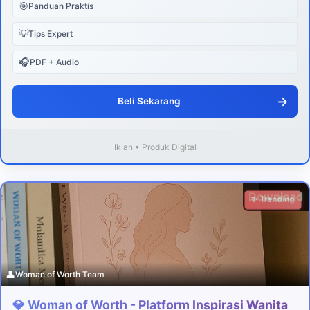
🎯
Panduan Praktis
💡
Tips Expert
🎧
PDF + Audio
→
Beli Sekarang
Iklan • Produk Digital
Download
✨ Trending
👤
Woman of Worth Team
💎 Woman of Worth - Platform Inspirasi Wanita