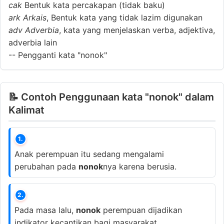
cak
Bentuk kata percakapan (tidak baku)
ark
Arkais
, Bentuk kata yang tidak lazim digunakan
adv
Adverbia
, kata yang menjelaskan verba, adjektiva,
adverbia lain
--
Pengganti kata "nonok"
📝 Contoh Penggunaan kata "nonok" dalam
Kalimat
1.
Anak perempuan itu sedang mengalami
perubahan pada
nonok
nya karena berusia.
2.
Pada masa lalu,
nonok
perempuan dijadikan
indikator kecantikan bagi masyarakat.