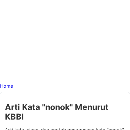
Home
Arti Kata "nonok" Menurut
KBBI
Arti kata, ejaan, dan contoh penggunaan kata "nonok"