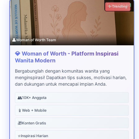
Download
✨ Trending
👤
Woman of Worth Team
💎 Woman of Worth - Platform Inspirasi
Wanita Modern
Bergabunglah dengan komunitas wanita yang
menginspirasi! Dapatkan tips sukses, motivasi harian,
dan dukungan untuk mencapai impian Anda.
👥
10K+ Anggota
📱
Web + Mobile
🎁
Konten Gratis
⭐
Inspirasi Harian