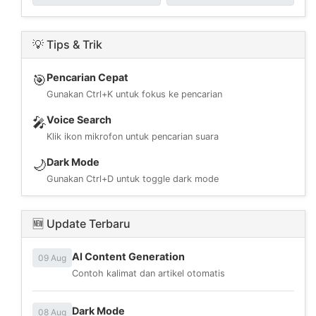
💡 Tips & Trik
Pencarian Cepat
🎯
Gunakan Ctrl+K untuk fokus ke pencarian
Voice Search
🎤
Klik ikon mikrofon untuk pencarian suara
Dark Mode
🌙
Gunakan Ctrl+D untuk toggle dark mode
🆕 Update Terbaru
AI Content Generation
09 Aug
Contoh kalimat dan artikel otomatis
Dark Mode
08 Aug