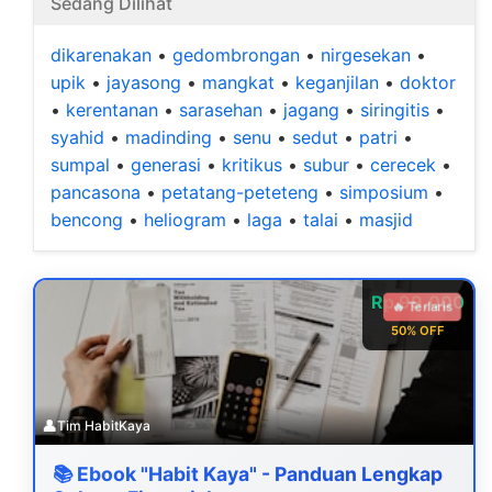
Sedang Dilihat
dikarenakan
•
gedombrongan
•
nirgesekan
•
upik
•
jayasong
•
mangkat
•
keganjilan
•
doktor
•
kerentanan
•
sarasehan
•
jagang
•
siringitis
•
syahid
•
madinding
•
senu
•
sedut
•
patri
•
sumpal
•
generasi
•
kritikus
•
subur
•
cerecek
•
pancasona
•
petatang-peteteng
•
simposium
•
bencong
•
heliogram
•
laga
•
talai
•
masjid
Rp 99.000
🔥 Terlaris
50% OFF
👤
Tim HabitKaya
📚 Ebook "Habit Kaya" - Panduan Lengkap