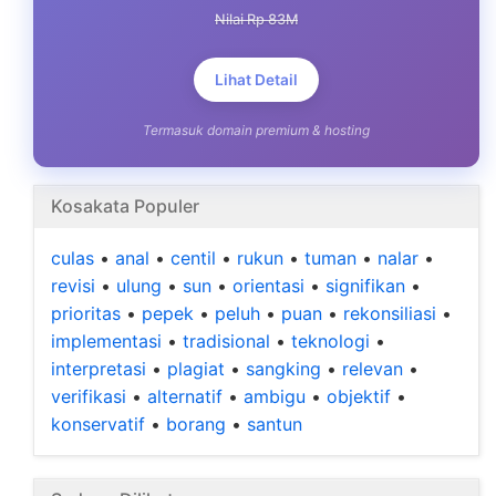
Nilai Rp 83M
Lihat Detail
Termasuk domain premium & hosting
Kosakata Populer
culas
•
anal
•
centil
•
rukun
•
tuman
•
nalar
•
revisi
•
ulung
•
sun
•
orientasi
•
signifikan
•
prioritas
•
pepek
•
peluh
•
puan
•
rekonsiliasi
•
implementasi
•
tradisional
•
teknologi
•
interpretasi
•
plagiat
•
sangking
•
relevan
•
verifikasi
•
alternatif
•
ambigu
•
objektif
•
konservatif
•
borang
•
santun