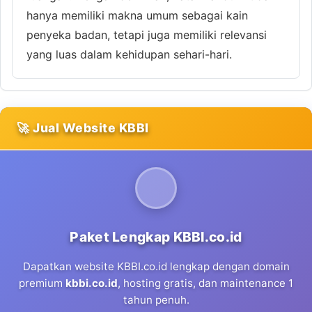
hanya memiliki makna umum sebagai kain
penyeka badan, tetapi juga memiliki relevansi
yang luas dalam kehidupan sehari-hari.
🚀 Jual Website KBBI
Paket Lengkap KBBI.co.id
Dapatkan website KBBI.co.id lengkap dengan domain
premium
kbbi.co.id
, hosting gratis, dan maintenance 1
tahun penuh.