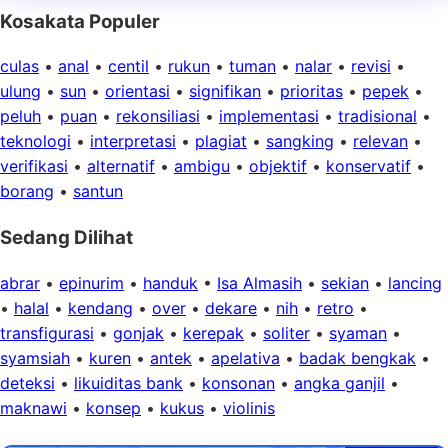
Kosakata Populer
culas
•
anal
•
centil
•
rukun
•
tuman
•
nalar
•
revisi
•
ulung
•
sun
•
orientasi
•
signifikan
•
prioritas
•
pepek
•
peluh
•
puan
•
rekonsiliasi
•
implementasi
•
tradisional
•
teknologi
•
interpretasi
•
plagiat
•
sangking
•
relevan
•
verifikasi
•
alternatif
•
ambigu
•
objektif
•
konservatif
•
borang
•
santun
Sedang Dilihat
abrar
•
epinurim
•
handuk
•
Isa Almasih
•
sekian
•
lancing
•
halal
•
kendang
•
over
•
dekare
•
nih
•
retro
•
transfigurasi
•
gonjak
•
kerepak
•
soliter
•
syaman
•
syamsiah
•
kuren
•
antek
•
apelativa
•
badak bengkak
•
deteksi
•
likuiditas bank
•
konsonan
•
angka ganjil
•
maknawi
•
konsep
•
kukus
•
violinis