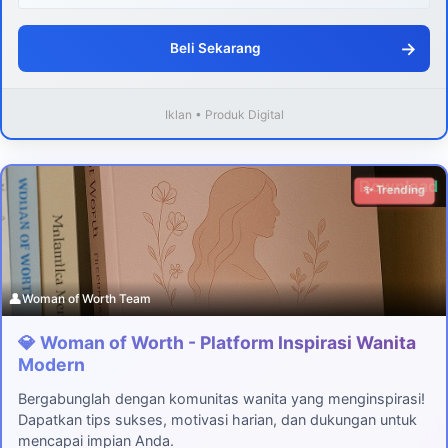
→
Beli Sekarang
Iklan • Produk Digital
Download
✨ Trending
👤
Woman of Worth Team
💎 Woman of Worth - Platform Inspirasi Wanita
Modern
Bergabunglah dengan komunitas wanita yang menginspirasi!
Dapatkan tips sukses, motivasi harian, dan dukungan untuk
mencapai impian Anda.