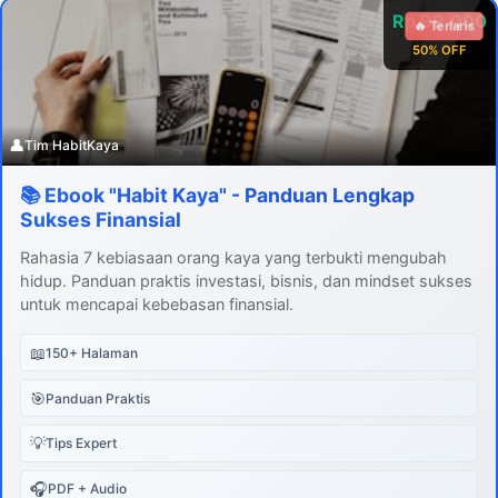
Rp 99.000
🔥 Terlaris
50% OFF
👤
Tim HabitKaya
📚 Ebook "Habit Kaya" - Panduan Lengkap
Sukses Finansial
Rahasia 7 kebiasaan orang kaya yang terbukti mengubah
hidup. Panduan praktis investasi, bisnis, dan mindset sukses
untuk mencapai kebebasan finansial.
📖
150+ Halaman
🎯
Panduan Praktis
💡
Tips Expert
🎧
PDF + Audio