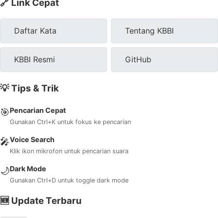
🔗 Link Cepat
Daftar Kata
Tentang KBBI
KBBI Resmi
GitHub
💡 Tips & Trik
Pencarian Cepat
🎯
Gunakan Ctrl+K untuk fokus ke pencarian
Voice Search
🎤
Klik ikon mikrofon untuk pencarian suara
Dark Mode
🌙
Gunakan Ctrl+D untuk toggle dark mode
🆕 Update Terbaru