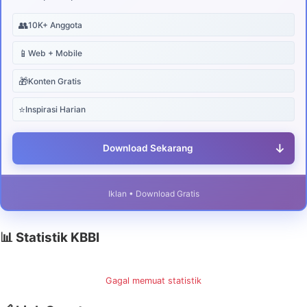
👥
10K+ Anggota
📱
Web + Mobile
🎁
Konten Gratis
⭐
Inspirasi Harian
↓
Download Sekarang
Iklan • Download Gratis
📊 Statistik KBBI
Gagal memuat statistik