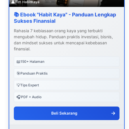
👤
Tim HabitKaya
📚 Ebook "Habit Kaya" - Panduan Lengkap
Sukses Finansial
Rahasia 7 kebiasaan orang kaya yang terbukti
mengubah hidup. Panduan praktis investasi, bisnis,
dan mindset sukses untuk mencapai kebebasan
finansial.
📖
150+ Halaman
🎯
Panduan Praktis
💡
Tips Expert
🎧
PDF + Audio
→
Beli Sekarang