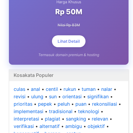
Harga Khusus
Rp 50M
Nilai Rp 83M
Lihat Detail
Termasuk domain premium & hosting
Kosakata Populer
culas
•
anal
•
centil
•
rukun
•
tuman
•
nalar
•
revisi
•
ulung
•
sun
•
orientasi
•
signifikan
•
prioritas
•
pepek
•
peluh
•
puan
•
rekonsiliasi
•
implementasi
•
tradisional
•
teknologi
•
interpretasi
•
plagiat
•
sangking
•
relevan
•
verifikasi
•
alternatif
•
ambigu
•
objektif
•