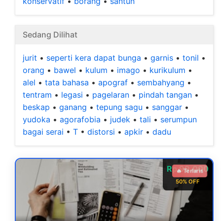
konservatif
•
borang
•
santun
Sedang Dilihat
jurit
•
seperti kera dapat bunga
•
garnis
•
tonil
•
orang
•
bawel
•
kulum
•
imago
•
kurikulum
•
alel
•
tata bahasa
•
apograf
•
sembahyang
•
tentram
•
legasi
•
pagelaran
•
pindah tangan
•
beskap
•
ganang
•
tepung sagu
•
sanggar
•
yudoka
•
agorafobia
•
judek
•
tali
•
serumpun
bagai serai
•
T
•
distorsi
•
apkir
•
dadu
Rp 99.000
🔥 Terlaris
50% OFF