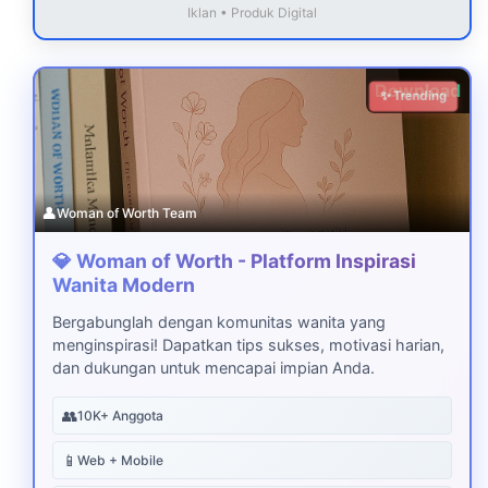
Iklan • Produk Digital
Download
✨ Trending
👤
Woman of Worth Team
💎 Woman of Worth - Platform Inspirasi
Wanita Modern
Bergabunglah dengan komunitas wanita yang
menginspirasi! Dapatkan tips sukses, motivasi harian,
dan dukungan untuk mencapai impian Anda.
👥
10K+ Anggota
📱
Web + Mobile