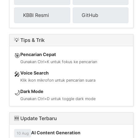
KBBI Resmi
GitHub
💡 Tips & Trik
Pencarian Cepat
🎯
Gunakan Ctrl+K untuk fokus ke pencarian
Voice Search
🎤
Klik ikon mikrofon untuk pencarian suara
Dark Mode
🌙
Gunakan Ctrl+D untuk toggle dark mode
🆕 Update Terbaru
AI Content Generation
10 Aug