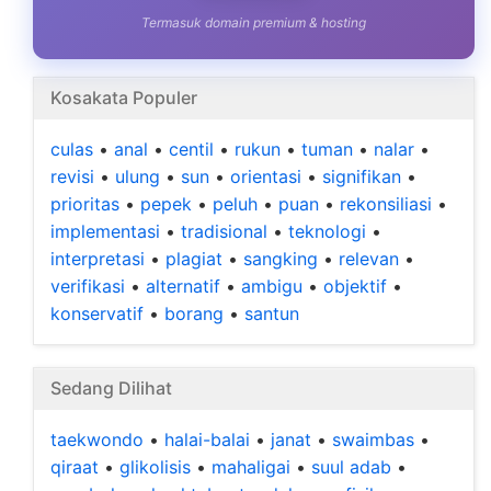
Termasuk domain premium & hosting
Kosakata Populer
culas
•
anal
•
centil
•
rukun
•
tuman
•
nalar
•
revisi
•
ulung
•
sun
•
orientasi
•
signifikan
•
prioritas
•
pepek
•
peluh
•
puan
•
rekonsiliasi
•
implementasi
•
tradisional
•
teknologi
•
interpretasi
•
plagiat
•
sangking
•
relevan
•
verifikasi
•
alternatif
•
ambigu
•
objektif
•
konservatif
•
borang
•
santun
Sedang Dilihat
taekwondo
•
halai-balai
•
janat
•
swaimbas
•
qiraat
•
glikolisis
•
mahaligai
•
suul adab
•