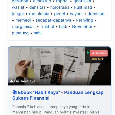
gerobok
•
almaktub
•
topdal
•
geofisika
•
wasiat
•
densitas
•
holofrasis
•
kulit mati
•
jonget
•
radiokimia
•
pedel
•
nayam
•
dominan
•
memedi
•
sedapat-dapatnya
•
kernying
•
reorganisasi
•
trekbal
•
tuidi
•
November
•
pundung
•
nahi
Rp 99.000
🔥 Terlaris
50% OFF
👤
Tim HabitKaya
📚 Ebook "Habit Kaya" - Panduan Lengkap
Sukses Finansial
Rahasia 7 kebiasaan orang kaya yang terbukti
mengubah hidup. Panduan praktis investasi, bisnis,