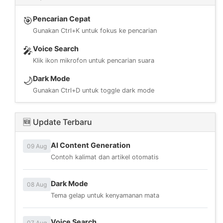
Pencarian Cepat
🎯
Gunakan Ctrl+K untuk fokus ke pencarian
Voice Search
🎤
Klik ikon mikrofon untuk pencarian suara
Dark Mode
🌙
Gunakan Ctrl+D untuk toggle dark mode
🆕 Update Terbaru
AI Content Generation
09 Aug
Contoh kalimat dan artikel otomatis
Dark Mode
08 Aug
Tema gelap untuk kenyamanan mata
Voice Search
07 Aug