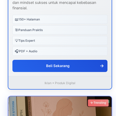
dan mindset sukses untuk mencapai kebebasan
finansial.
📖
150+ Halaman
🎯
Panduan Praktis
💡
Tips Expert
🎧
PDF + Audio
→
Beli Sekarang
Iklan • Produk Digital
Download
✨ Trending