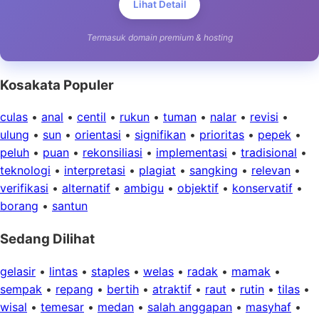
Lihat Detail
Termasuk domain premium & hosting
Kosakata Populer
culas
•
anal
•
centil
•
rukun
•
tuman
•
nalar
•
revisi
•
ulung
•
sun
•
orientasi
•
signifikan
•
prioritas
•
pepek
•
peluh
•
puan
•
rekonsiliasi
•
implementasi
•
tradisional
•
teknologi
•
interpretasi
•
plagiat
•
sangking
•
relevan
•
verifikasi
•
alternatif
•
ambigu
•
objektif
•
konservatif
•
borang
•
santun
Sedang Dilihat
gelasir
•
lintas
•
staples
•
welas
•
radak
•
mamak
•
sempak
•
repang
•
bertih
•
atraktif
•
raut
•
rutin
•
tilas
•
wisal
•
temesar
•
medan
•
salah anggapan
•
masyhaf
•