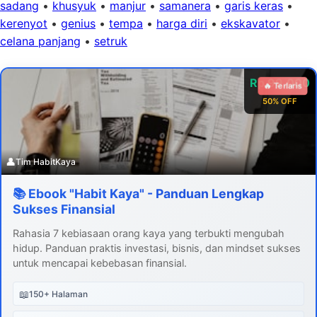
sadang
•
khusyuk
•
manjur
•
samanera
•
garis keras
•
kerenyot
•
genius
•
tempa
•
harga diri
•
ekskavator
•
celana panjang
•
setruk
Rp 99.000
🔥 Terlaris
50% OFF
👤
Tim HabitKaya
📚 Ebook "Habit Kaya" - Panduan Lengkap
Sukses Finansial
Rahasia 7 kebiasaan orang kaya yang terbukti mengubah
hidup. Panduan praktis investasi, bisnis, dan mindset sukses
untuk mencapai kebebasan finansial.
📖
150+ Halaman