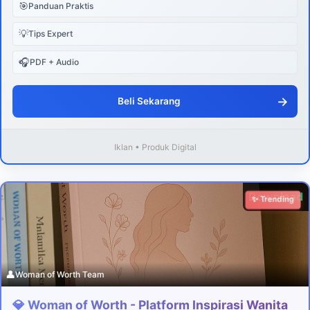
🎯
Panduan Praktis
💡
Tips Expert
🎧
PDF + Audio
→
Beli Sekarang
Iklan • Produk Digital
Download
✨ Trending
👤
Woman of Worth Team
💎 Woman of Worth - Platform Inspirasi Wanita