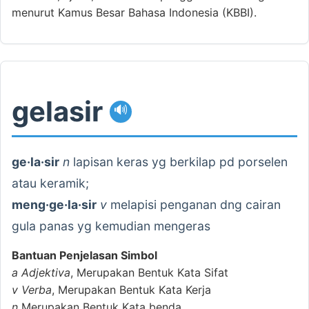
menurut Kamus Besar Bahasa Indonesia (KBBI).
gelasir
🔊
ge·la·sir
n
lapisan keras yg berkilap pd porselen
atau keramik;
meng·ge·la·sir
v
melapisi penganan dng cairan
gula panas yg kemudian mengeras
Bantuan Penjelasan Simbol
a
Adjektiva
, Merupakan Bentuk Kata Sifat
v
Verba
, Merupakan Bentuk Kata Kerja
n
Merupakan Bentuk Kata benda