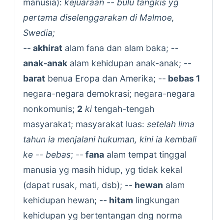
manusia):
kejuaraan -- bulu tangkis yg
pertama diselenggarakan di Malmoe,
Swedia;
--
akhirat
alam fana dan alam baka; --
anak-anak
alam kehidupan anak-anak; --
barat
benua Eropa dan Amerika; --
bebas 1
negara-negara demokrasi; negara-negara
nonkomunis;
2
ki
tengah-tengah
masyarakat; masyarakat luas:
setelah lima
tahun ia menjalani hukuman, kini ia kembali
ke -- bebas
; --
fana
alam tempat tinggal
manusia yg masih hidup, yg tidak kekal
(dapat rusak, mati, dsb); --
hewan
alam
kehidupan hewan; --
hitam
lingkungan
kehidupan yg bertentangan dng norma