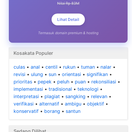
Nilai Rp 83M
Lihat Detail
Termasuk domain premium & hosting
Kosakata Populer
culas
•
anal
•
centil
•
rukun
•
tuman
•
nalar
•
revisi
•
ulung
•
sun
•
orientasi
•
signifikan
•
prioritas
•
pepek
•
peluh
•
puan
•
rekonsiliasi
•
implementasi
•
tradisional
•
teknologi
•
interpretasi
•
plagiat
•
sangking
•
relevan
•
verifikasi
•
alternatif
•
ambigu
•
objektif
•
konservatif
•
borang
•
santun
Sedang Dilihat