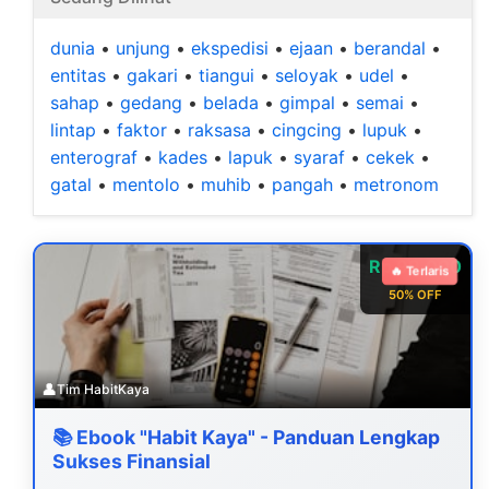
dunia
•
unjung
•
ekspedisi
•
ejaan
•
berandal
•
entitas
•
gakari
•
tiangui
•
seloyak
•
udel
•
sahap
•
gedang
•
belada
•
gimpal
•
semai
•
lintap
•
faktor
•
raksasa
•
cingcing
•
lupuk
•
enterograf
•
kades
•
lapuk
•
syaraf
•
cekek
•
gatal
•
mentolo
•
muhib
•
pangah
•
metronom
Rp 99.000
🔥 Terlaris
50% OFF
👤
Tim HabitKaya
📚 Ebook "Habit Kaya" - Panduan Lengkap
Sukses Finansial