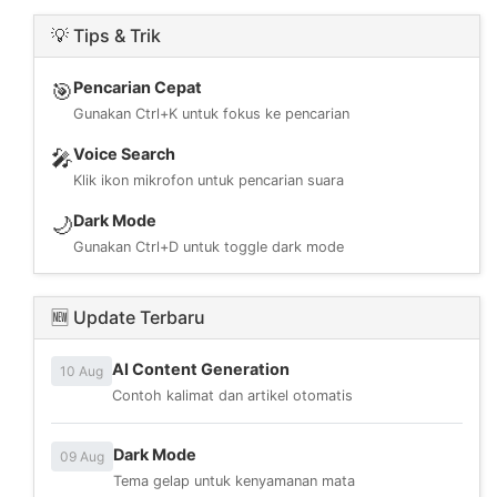
💡 Tips & Trik
Pencarian Cepat
🎯
Gunakan Ctrl+K untuk fokus ke pencarian
Voice Search
🎤
Klik ikon mikrofon untuk pencarian suara
Dark Mode
🌙
Gunakan Ctrl+D untuk toggle dark mode
🆕 Update Terbaru
AI Content Generation
10 Aug
Contoh kalimat dan artikel otomatis
Dark Mode
09 Aug
Tema gelap untuk kenyamanan mata