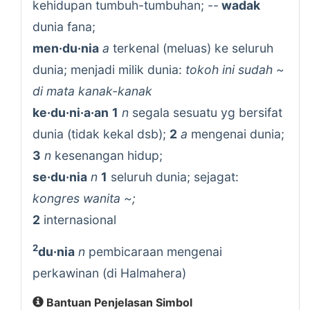
kehidupan tumbuh-tumbuhan; --
wadak
dunia fana;
men·du·nia
a
terkenal (meluas) ke seluruh
dunia; menjadi milik dunia:
tokoh ini sudah ~
di mata kanak-kanak
ke·du·ni·a·an
1
n
segala sesuatu yg bersifat
dunia (tidak kekal dsb);
2
a
mengenai dunia;
3
n
kesenangan hidup;
se·du·nia
n
1
seluruh dunia; sejagat:
kongres wanita ~;
2
internasional
2
du·nia
n
pembicaraan mengenai
perkawinan (di Halmahera)
Bantuan Penjelasan Simbol