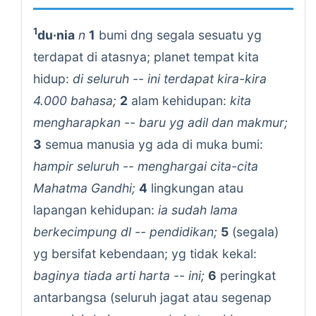
1
du·nia
n
1
bumi dng segala sesuatu yg
terdapat di atasnya; planet tempat kita
hidup:
di seluruh -- ini terdapat kira-kira
4.000 bahasa;
2
alam kehidupan:
kita
mengharapkan -- baru yg adil dan makmur;
3
semua manusia yg ada di muka bumi:
hampir seluruh -- menghargai cita-cita
Mahatma Gandhi;
4
lingkungan atau
lapangan kehidupan:
ia sudah lama
berkecimpung dl -- pendidikan;
5
(segala)
yg bersifat kebendaan; yg tidak kekal:
baginya tiada arti harta -- ini;
6
peringkat
antarbangsa (seluruh jagat atau segenap