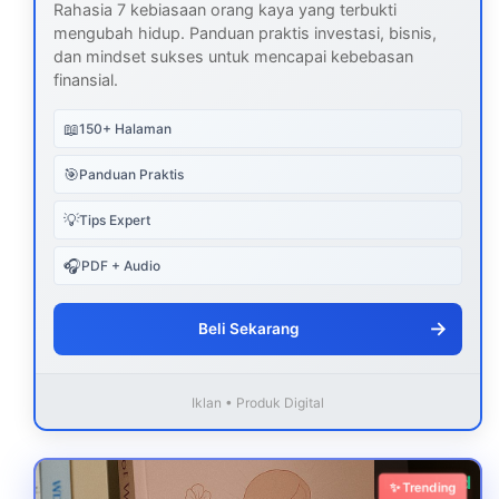
Rahasia 7 kebiasaan orang kaya yang terbukti
mengubah hidup. Panduan praktis investasi, bisnis,
dan mindset sukses untuk mencapai kebebasan
finansial.
📖
150+ Halaman
🎯
Panduan Praktis
💡
Tips Expert
🎧
PDF + Audio
→
Beli Sekarang
Iklan • Produk Digital
Download
✨ Trending