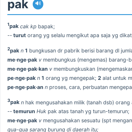
pak
🔊
1
pak
cak
kp
bapak;
--
turut
orang yg selalu mengikut apa saja yg dikata
2
pak
n
1
bungkusan dr pabrik berisi barang dl jumla
me·nge·pak
v
membungkus (mengemas) barang-bar
me·nge·pak·kan
v
membungkuskan (mengemaskan d
pe·nge·pak
n
1
orang yg mengepak;
2
alat untuk 
pe·nge·pak·an
n
proses, cara, perbuatan mengep
3
pak
n
hak mengusahakan milik (tanah dsb) orang
--
temurun
Huk
pak atas tanah yg turun-temurun;
me·nge·pak
v
mengusahakan sesuatu (spt mengamb
gua-gua sarang burung di daerah itu;