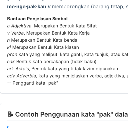
me·nge·pak·kan
v
memborongkan (barang tetap, sp
Bantuan Penjelasan Simbol
a
Adjektiva
, Merupakan Bentuk Kata Sifat
v
Verba
, Merupakan Bentuk Kata Kerja
n
Merupakan Bentuk Kata benda
ki
Merupakan Bentuk Kata kiasan
pron
kata yang meliputi kata ganti, kata tunjuk, atau ka
cak
Bentuk kata percakapan (tidak baku)
ark
Arkais
, Bentuk kata yang tidak lazim digunakan
adv
Adverbia
, kata yang menjelaskan verba, adjektiva, 
--
Pengganti kata "pak"
📝 Contoh Penggunaan kata "pak" dal