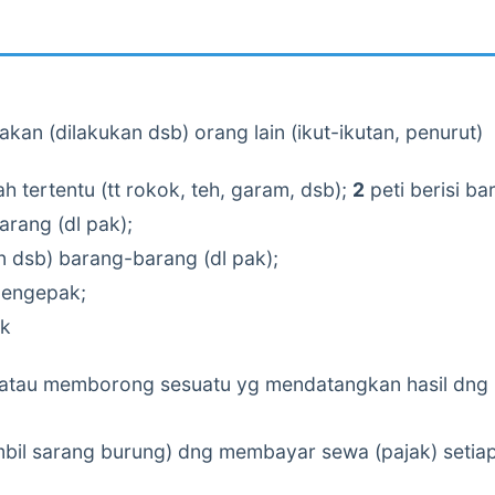
kan (dilakukan dsb) orang lain (ikut-ikutan, penurut)
h tertentu (tt rokok, teh, garam, dsb);
2
peti berisi b
ang (dl pak);
sb) barang-barang (dl pak);
mengepak;
ak
 atau memborong sesuatu yg mendatangkan hasil dng 
il sarang burung) dng membayar sewa (pajak) setia