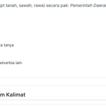
t tanah, sawah, rawa) secara pak:
Pemerintah Daera
ta tanya
adverbia lain
am Kalimat