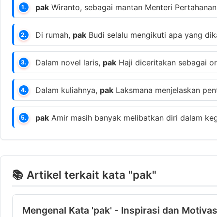
pak
Wiranto, sebagai mantan Menteri Pertahanan,
1.
Di rumah,
pak
Budi selalu mengikuti apa yang dik
2.
Dalam novel laris,
pak
Haji diceritakan sebagai o
3.
Dalam kuliahnya,
pak
Laksmana menjelaskan pent
4.
pak
Amir masih banyak melibatkan diri dalam kegi
5.
📚 Artikel terkait kata "pak"
Mengenal Kata 'pak' - Inspirasi dan Motivas