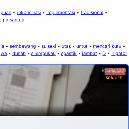
•
puan
•
rekonsiliasi
•
implementasi
•
tradisional
•
ng
•
santun
ia
•
sembawang
•
suiseki
•
utas
•
untut
•
mencari kutu
•
•
wa
•
dunah
•
silempukau
•
spastik
•
jambat
•
D
•
irigator
Rp 99.000
🔥 Terlaris
50% OFF