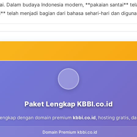
i. Dalam budaya Indonesia modern, **pakaian santai** tela
** telah menjadi bagian dari bahasa sehari-hari dan digun
Paket Lengkap KBBI.co.id
 lengkap dengan domain premium
kbbi.co.id
, hosting gratis, 
Domain Premium kbbi.co.id