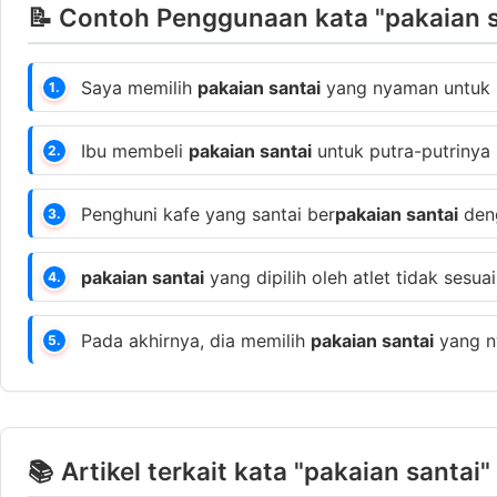
📝 Contoh Penggunaan kata "pakaian s
Saya memilih
pakaian santai
yang nyaman untuk be
1.
Ibu membeli
pakaian santai
untuk putra-putrinya
2.
Penghuni kafe yang santai ber
pakaian santai
deng
3.
pakaian santai
yang dipilih oleh atlet tidak sesu
4.
Pada akhirnya, dia memilih
pakaian santai
yang ny
5.
📚 Artikel terkait kata "pakaian santai"