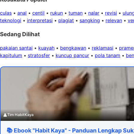
culas
•
anal
•
centil
•
rukun
•
tuman
•
nalar
•
revisi
•
ulun
teknologi
•
interpretasi
•
plagiat
•
sangking
•
relevan
•
ver
Sedang Dilihat
pakaian santai
•
kuayah
•
bengkawan
•
reklamasi
•
pramen
kapitulum
•
stratosfer
•
kuncup pancur
•
pola tanam
•
ben
👤
Tim HabitKaya
📚 Ebook "Habit Kaya" - Panduan Lengkap Suk