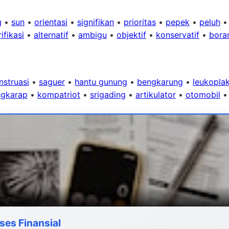
g
•
sun
•
orientasi
•
signifikan
•
prioritas
•
pepek
•
peluh
ifikasi
•
alternatif
•
ambigu
•
objektif
•
konservatif
•
bora
struasi
•
saguer
•
hantu gunung
•
bengkarung
•
leukoplak
gkarap
•
kompatriot
•
srigading
•
artikulator
•
otomobil
ses Finansial