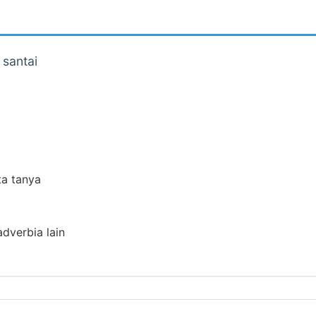
 santai
ta tanya
adverbia lain