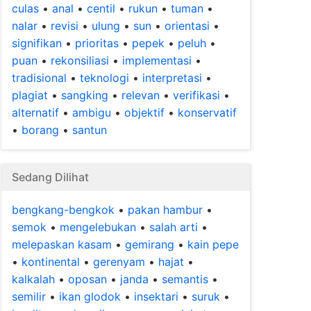
culas
•
anal
•
centil
•
rukun
•
tuman
•
nalar
•
revisi
•
ulung
•
sun
•
orientasi
•
signifikan
•
prioritas
•
pepek
•
peluh
•
puan
•
rekonsiliasi
•
implementasi
•
tradisional
•
teknologi
•
interpretasi
•
plagiat
•
sangking
•
relevan
•
verifikasi
•
alternatif
•
ambigu
•
objektif
•
konservatif
•
borang
•
santun
Sedang Dilihat
bengkang-bengkok
•
pakan hambur
•
semok
•
mengelebukan
•
salah arti
•
melepaskan kasam
•
gemirang
•
kain pepe
•
kontinental
•
gerenyam
•
hajat
•
kalkalah
•
oposan
•
janda
•
semantis
•
semilir
•
ikan glodok
•
insektari
•
suruk
•