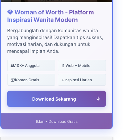
💎 Woman of Worth - Platform
Inspirasi Wanita Modern
Bergabunglah dengan komunitas wanita
yang menginspirasi! Dapatkan tips sukses,
motivasi harian, dan dukungan untuk
mencapai impian Anda.
👥
📱
10K+ Anggota
Web + Mobile
🎁
⭐
Konten Gratis
Inspirasi Harian
↓
Download Sekarang
Iklan • Download Gratis