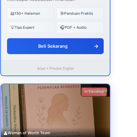
📖
🎯
150+ Halaman
Panduan Praktis
💡
🎧
Tips Expert
PDF + Audio
→
Beli Sekarang
Iklan • Produk Digital
Download
✨ Trending
👤
Woman of Worth Team