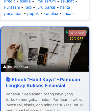
kredit
•
suaka
•
ilmu serum
•
selukat
•
kurasani
•
raib
•
juru parkir
•
harta
penantian
•
pepek
•
koneksi
•
lincah
Rp 99.000
🔥 Terlaris
50% OFF
👤
Tim HabitKaya
📚 Ebook "Habit Kaya" - Panduan
Lengkap Sukses Finansial
Rahasia 7 kebiasaan orang kaya yang
terbukti mengubah hidup. Panduan praktis
investasi, bisnis, dan mindset sukses untuk
mencapai kebebasan finansial.