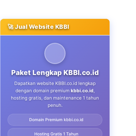
🚀 Jual Website KBBI
Paket Lengkap KBBI.co.id
Dapatkan website KBBI.co.id lengkap
dengan domain premium
kbbi.co.id
,
hosting gratis, dan maintenance 1 tahun
penuh.
Domain Premium kbbi.co.id
Hosting Gratis 1 Tahun