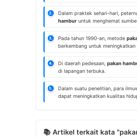
Dalam praktek sehari-hari, pete
2.
hambur
untuk menghemat sumber
Pada tahun 1990-an, metode
pak
3.
berkembang untuk meningkatkan p
Di daerah pedesaan,
pakan hamb
4.
di lapangan terbuka.
Dalam suatu penelitian, para i
5.
dapat meningkatkan kualitas hidu
📚 Artikel terkait kata "pak