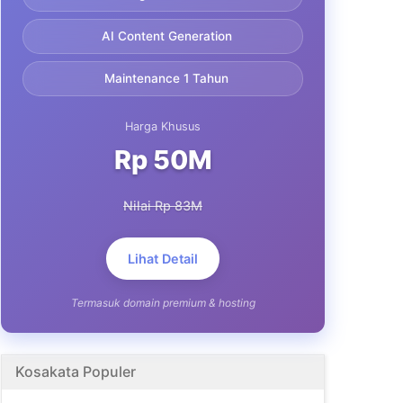
AI Content Generation
Maintenance 1 Tahun
Harga Khusus
Rp 50M
Nilai Rp 83M
Lihat Detail
Termasuk domain premium & hosting
Kosakata Populer