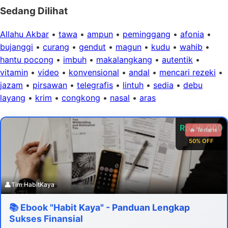
Sedang Dilihat
Allahu Akbar
•
tawa
•
ampun
•
peminggang
•
afonia
•
bujanggi
•
curang
•
gendut
•
magun
•
kudu
•
wahib
•
hantu pocong
•
imbuh
•
makalangkang
•
autentik
•
vitamin
•
video
•
konvensional
•
andal
•
mencari rezeki
•
jazam
•
pirsawan
•
telegrafis
•
lintuh
•
sedia
•
debu
layang
•
krim
•
congkong
•
nasal
•
aras
Rp 99.000
🔥 Terlaris
50% OFF
👤
Tim HabitKaya
📚 Ebook "Habit Kaya" - Panduan Lengkap
Sukses Finansial