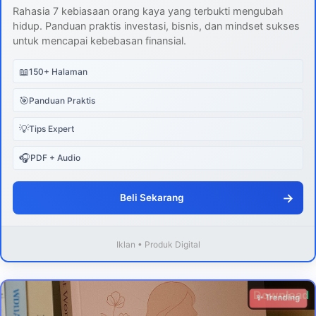
Rahasia 7 kebiasaan orang kaya yang terbukti mengubah
hidup. Panduan praktis investasi, bisnis, dan mindset sukses
untuk mencapai kebebasan finansial.
📖
150+ Halaman
🎯
Panduan Praktis
💡
Tips Expert
🎧
PDF + Audio
→
Beli Sekarang
Iklan • Produk Digital
Download
✨ Trending