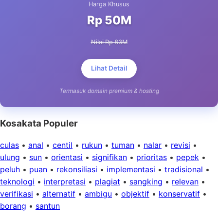
Harga Khusus
Rp 50M
Nilai Rp 83M
Lihat Detail
Termasuk domain premium & hosting
Kosakata Populer
culas
•
anal
•
centil
•
rukun
•
tuman
•
nalar
•
revisi
•
ulung
•
sun
•
orientasi
•
signifikan
•
prioritas
•
pepek
•
peluh
•
puan
•
rekonsiliasi
•
implementasi
•
tradisional
•
teknologi
•
interpretasi
•
plagiat
•
sangking
•
relevan
•
verifikasi
•
alternatif
•
ambigu
•
objektif
•
konservatif
•
borang
•
santun