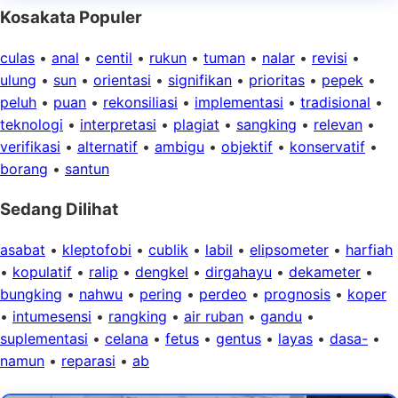
Kosakata Populer
culas
•
anal
•
centil
•
rukun
•
tuman
•
nalar
•
revisi
•
ulung
•
sun
•
orientasi
•
signifikan
•
prioritas
•
pepek
•
peluh
•
puan
•
rekonsiliasi
•
implementasi
•
tradisional
•
teknologi
•
interpretasi
•
plagiat
•
sangking
•
relevan
•
verifikasi
•
alternatif
•
ambigu
•
objektif
•
konservatif
•
borang
•
santun
Sedang Dilihat
asabat
•
kleptofobi
•
cublik
•
labil
•
elipsometer
•
harfiah
•
kopulatif
•
ralip
•
dengkel
•
dirgahayu
•
dekameter
•
bungking
•
nahwu
•
pering
•
perdeo
•
prognosis
•
koper
•
intumesensi
•
rangking
•
air ruban
•
gandu
•
suplementasi
•
celana
•
fetus
•
gentus
•
layas
•
dasa-
•
namun
•
reparasi
•
ab