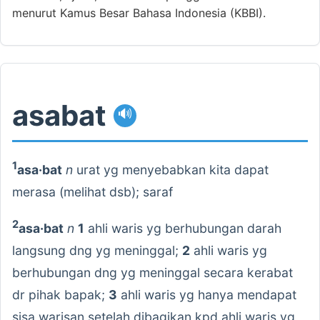
menurut Kamus Besar Bahasa Indonesia (KBBI).
asabat
🔊
1
asa·bat
n
urat yg menyebabkan kita dapat
merasa (melihat dsb); saraf
2
asa·bat
n
1
ahli waris yg berhubungan darah
langsung dng yg meninggal;
2
ahli waris yg
berhubungan dng yg meninggal secara kerabat
dr pihak bapak;
3
ahli waris yg hanya mendapat
sisa warisan setelah dibagikan kpd ahli waris yg