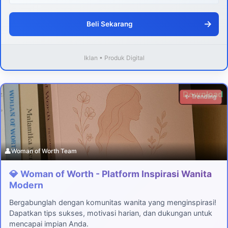
→
Beli Sekarang
Iklan • Produk Digital
Download
✨ Trending
👤
Woman of Worth Team
💎 Woman of Worth - Platform Inspirasi Wanita
Modern
Bergabunglah dengan komunitas wanita yang menginspirasi!
Dapatkan tips sukses, motivasi harian, dan dukungan untuk
mencapai impian Anda.