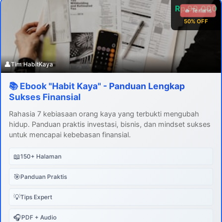
Rp 99.000
🔥 Terlaris
50% OFF
👤
Tim HabitKaya
📚 Ebook "Habit Kaya" - Panduan Lengkap
Sukses Finansial
Rahasia 7 kebiasaan orang kaya yang terbukti mengubah
hidup. Panduan praktis investasi, bisnis, dan mindset sukses
untuk mencapai kebebasan finansial.
📖
150+ Halaman
🎯
Panduan Praktis
💡
Tips Expert
🎧
PDF + Audio