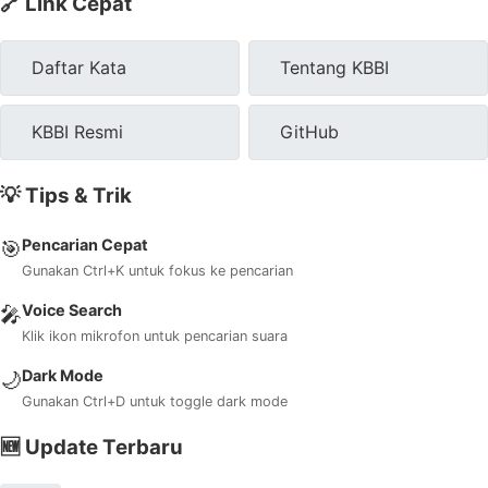
🔗 Link Cepat
Daftar Kata
Tentang KBBI
KBBI Resmi
GitHub
💡 Tips & Trik
Pencarian Cepat
🎯
Gunakan Ctrl+K untuk fokus ke pencarian
Voice Search
🎤
Klik ikon mikrofon untuk pencarian suara
Dark Mode
🌙
Gunakan Ctrl+D untuk toggle dark mode
🆕 Update Terbaru