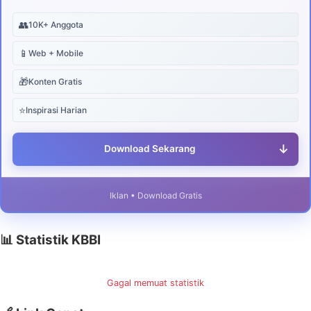
👥
10K+ Anggota
📱
Web + Mobile
🎁
Konten Gratis
⭐
Inspirasi Harian
↓
Download Sekarang
Iklan • Download Gratis
📊 Statistik KBBI
Gagal memuat statistik