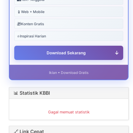
📱
Web + Mobile
🎁
Konten Gratis
⭐
Inspirasi Harian
↓
Download Sekarang
Iklan • Download Gratis
📊 Statistik KBBI
Gagal memuat statistik
🔗 Link Cepat