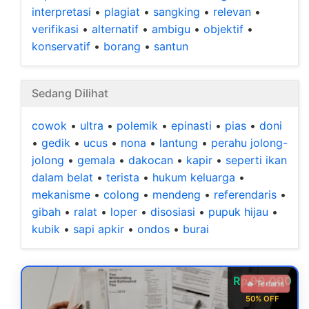
interpretasi
•
plagiat
•
sangking
•
relevan
•
verifikasi
•
alternatif
•
ambigu
•
objektif
•
konservatif
•
borang
•
santun
Sedang Dilihat
cowok
•
ultra
•
polemik
•
epinasti
•
pias
•
doni
•
gedik
•
ucus
•
nona
•
lantung
•
perahu jolong-
jolong
•
gemala
•
dakocan
•
kapir
•
seperti ikan
dalam belat
•
terista
•
hukum keluarga
•
mekanisme
•
colong
•
mendeng
•
referendaris
•
gibah
•
ralat
•
loper
•
disosiasi
•
pupuk hijau
•
kubik
•
sapi apkir
•
ondos
•
burai
Rp 99.000
🔥 Terlaris
50% OFF