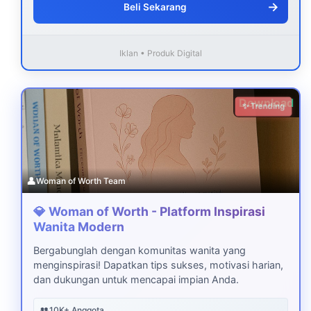
→
Beli Sekarang
Iklan • Produk Digital
Download
✨ Trending
👤
Woman of Worth Team
💎 Woman of Worth - Platform Inspirasi
Wanita Modern
Bergabunglah dengan komunitas wanita yang
menginspirasi! Dapatkan tips sukses, motivasi harian,
dan dukungan untuk mencapai impian Anda.
👥
10K+ Anggota