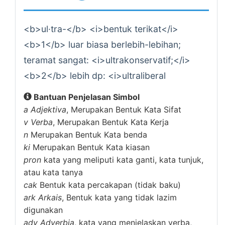
<b>ul·tra-</b> <i>bentuk terikat</i>
<b>1</b> luar biasa berlebih-lebihan;
teramat sangat: <i>ultrakonservatif;</i>
<b>2</b> lebih dp: <i>ultraliberal
Bantuan Penjelasan Simbol
a
Adjektiva
, Merupakan Bentuk Kata Sifat
v
Verba
, Merupakan Bentuk Kata Kerja
n
Merupakan Bentuk Kata benda
ki
Merupakan Bentuk Kata kiasan
pron
kata yang meliputi kata ganti, kata tunjuk,
atau kata tanya
cak
Bentuk kata percakapan (tidak baku)
ark
Arkais
, Bentuk kata yang tidak lazim
digunakan
adv
Adverbia
, kata yang menjelaskan verba,