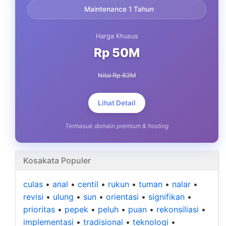
Maintenance 1 Tahun
Harga Khusus
Rp 50M
Nilai Rp 83M
Lihat Detail
Termasuk domain premium & hosting
Kosakata Populer
culas
•
anal
•
centil
•
rukun
•
tuman
•
nalar
•
revisi
•
ulung
•
sun
•
orientasi
•
signifikan
•
prioritas
•
pepek
•
peluh
•
puan
•
rekonsiliasi
•
implementasi
•
tradisional
•
teknologi
•