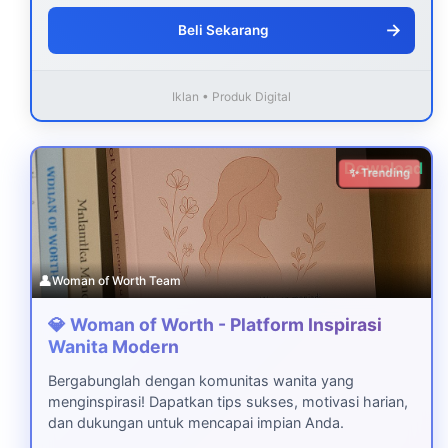
→
Beli Sekarang
Iklan • Produk Digital
Download
✨ Trending
👤
Woman of Worth Team
💎 Woman of Worth - Platform Inspirasi
Wanita Modern
Bergabunglah dengan komunitas wanita yang
menginspirasi! Dapatkan tips sukses, motivasi harian,
dan dukungan untuk mencapai impian Anda.