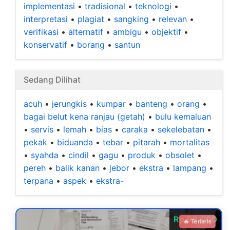
implementasi
•
tradisional
•
teknologi
•
interpretasi
•
plagiat
•
sangking
•
relevan
•
verifikasi
•
alternatif
•
ambigu
•
objektif
•
konservatif
•
borang
•
santun
Sedang Dilihat
acuh
•
jerungkis
•
kumpar
•
banteng
•
orang
•
bagai belut kena ranjau (getah)
•
bulu kemaluan
•
servis
•
lemah
•
bias
•
caraka
•
sekelebatan
•
pekak
•
biduanda
•
tebar
•
pitarah
•
mortalitas
•
syahda
•
cindil
•
gagu
•
produk
•
obsolet
•
pereh
•
balik kanan
•
jebor
•
ekstra
•
lampang
•
terpana
•
aspek
•
ekstra-
Rp 99.000
🔥 Terlaris