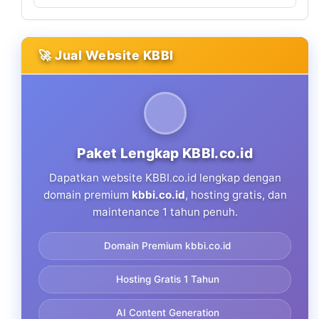
🚀 Jual Website KBBI
Paket Lengkap KBBI.co.id
Dapatkan website KBBI.co.id lengkap dengan
domain premium
kbbi.co.id
, hosting gratis, dan
maintenance 1 tahun penuh.
Domain Premium kbbi.co.id
Hosting Gratis 1 Tahun
AI Content Generation