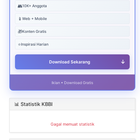
👥
10K+ Anggota
📱
Web + Mobile
🎁
Konten Gratis
⭐
Inspirasi Harian
↓
Download Sekarang
Iklan • Download Gratis
📊 Statistik KBBI
Gagal memuat statistik