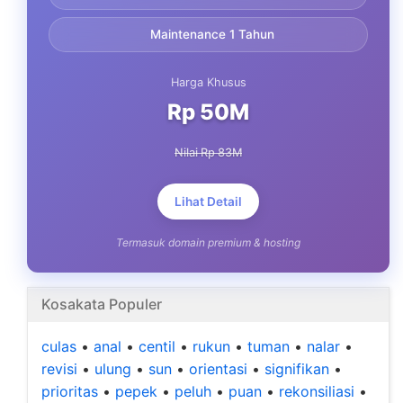
Maintenance 1 Tahun
Harga Khusus
Rp 50M
Nilai Rp 83M
Lihat Detail
Termasuk domain premium & hosting
Kosakata Populer
culas
•
anal
•
centil
•
rukun
•
tuman
•
nalar
•
revisi
•
ulung
•
sun
•
orientasi
•
signifikan
•
prioritas
•
pepek
•
peluh
•
puan
•
rekonsiliasi
•