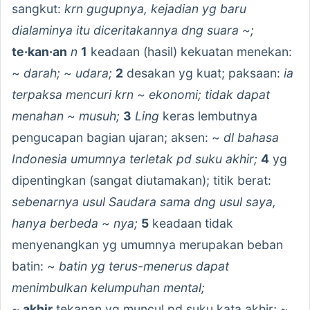
sangkut:
krn gugupnya, kejadian yg baru
dialaminya itu diceritakannya dng suara ~;
te·kan·an
n
1
keadaan (hasil) kekuatan menekan:
~
darah; ~ udara;
2
desakan yg kuat; paksaan:
ia
terpaksa mencuri krn ~ ekonomi; tidak dapat
menahan ~ musuh;
3
Ling
keras lembutnya
pengucapan bagian ujaran; aksen: ~
dl bahasa
Indonesia umumnya terletak pd suku akhir;
4
yg
dipentingkan (sangat diutamakan); titik berat:
sebenarnya usul Saudara sama dng usul saya,
hanya berbeda ~ nya;
5
keadaan tidak
menyenangkan yg umumnya merupakan beban
batin: ~
batin yg terus-menerus dapat
menimbulkan kelumpuhan mental;
~
akhir
tekanan yg muncul pd suku kata akhir; ~