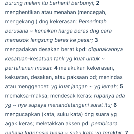
burung malam itu berhenti berbunyi;
2
menghentikan atau menahan (mencegah,
mengekang ) dng kekerasan:
Pemerintah
berusaha ~ kenaikan harga beras dng cara
memasok langsung beras ke pasar;
3
mengadakan desakan berat kpd:
digunakannya
kesatuan-kesatuan tank yg kuat untuk ~
pertahanan musuh
:
4
melakukan kekerasan,
kekuatan, desakan, atau paksaan pd; menindas
atau menggencet:
yg kuat jangan ~ yg lemah;
5
memaksa-maksa; mendesak keras:
rupanya ada
yg ~ nya supaya menandatangani surat itu;
6
mengucapkan (kata, suku kata) dng suara yg
agak keras; meletakkan aksen pd:
pembicara
bahasa Indonesia biasa ~ suku kata yg terakhir;
7