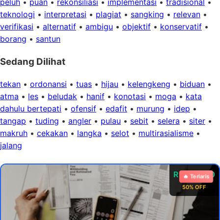
peluh
•
puan
•
rekonsiliasi
•
implementasi
•
tradisional
•
teknologi
•
interpretasi
•
plagiat
•
sangking
•
relevan
•
verifikasi
•
alternatif
•
ambigu
•
objektif
•
konservatif
•
borang
•
santun
Sedang Dilihat
tekan
•
ordonansi
•
tuas
•
hijau
•
kelengkeng
•
biduan
•
atma
•
les
•
beludak
•
hanif
•
konotasi
•
moga
•
kata
dahulu bertepati
•
ofensif
•
edafit
•
murung
•
idep
•
tangap
•
tuding
•
angler
•
pulau
•
sebit
•
selera
•
siter
•
makruh
•
cekakan
•
langka
•
selot
•
multirasialisme
•
jalang
Rp 99.000
🔥 Terlaris
50% OFF