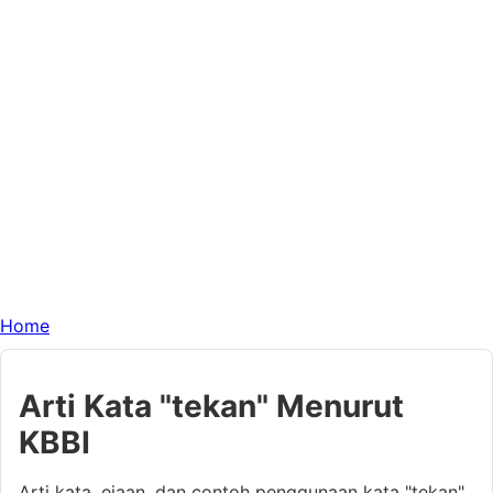
Home
Arti Kata "tekan" Menurut
KBBI
Arti kata, ejaan, dan contoh penggunaan kata "tekan"