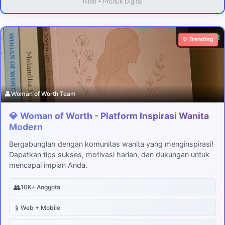
Iklan • Produk Digital
Download
✨ Trending
👤
Woman of Worth Team
💎 Woman of Worth - Platform Inspirasi Wanita
Modern
Bergabunglah dengan komunitas wanita yang menginspirasi!
Dapatkan tips sukses, motivasi harian, dan dukungan untuk
mencapai impian Anda.
👥
10K+ Anggota
📱
Web + Mobile