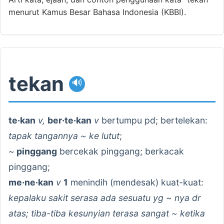
menurut Kamus Besar Bahasa Indonesia (KBBI).
tekan
🔊
te·kan
v,
ber·te·kan
v
bertumpu pd; bertelekan:
tapak tangannya ~ ke lutut
;
~
pinggang
bercekak pinggang; berkacak
pinggang;
me·ne·kan
v
1
menindih (mendesak) kuat-kuat:
kepalaku sakit serasa ada sesuatu yg ~ nya dr
atas; tiba-tiba kesunyian terasa sangat ~ ketika