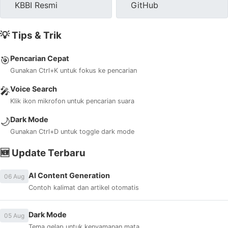
KBBI Resmi
GitHub
💡 Tips & Trik
Pencarian Cepat
🎯
Gunakan Ctrl+K untuk fokus ke pencarian
Voice Search
🎤
Klik ikon mikrofon untuk pencarian suara
Dark Mode
🌙
Gunakan Ctrl+D untuk toggle dark mode
🆕 Update Terbaru
AI Content Generation
06 Aug
Contoh kalimat dan artikel otomatis
Dark Mode
05 Aug
Tema gelap untuk kenyamanan mata