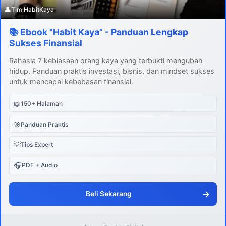
👤
Tim HabitKaya
📚 Ebook "Habit Kaya" - Panduan Lengkap
Sukses Finansial
Rahasia 7 kebiasaan orang kaya yang terbukti mengubah
hidup. Panduan praktis investasi, bisnis, dan mindset sukses
untuk mencapai kebebasan finansial.
📖
150+ Halaman
🎯
Panduan Praktis
💡
Tips Expert
🎧
PDF + Audio
→
Beli Sekarang