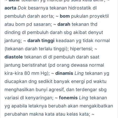
aorta
Dok
besarnya tekanan hidrostatik dl
pembuluh darah aorta; ~
bom
pukulan proyektil
atau bom pd sasaran; ~
darah
tekanan thd
dinding dl pembuluh darah sbg akibat denyut
jantung; ~
darah tinggi
keadaan yg tidak normal
(tekanan darah terlalu tinggi); hipertensi; ~
diastole
tekanan di dl pembuluh darah saat
jantung beristirahat (pd orang dewasa normal
kira-kira 80 mm Hg); ~
dinamis
Ling
tekanan yg
diucapkan dng sedikit banyak energi pd waktu
menghasilkan bunyi agresif, dan terdengar sbg
variasi dl kenyaringan; ~
fonemis
Ling
tekanan
yg apabila letaknya berubah akan mengakibatkan
perubahan makna kata atau kelas kata; ~