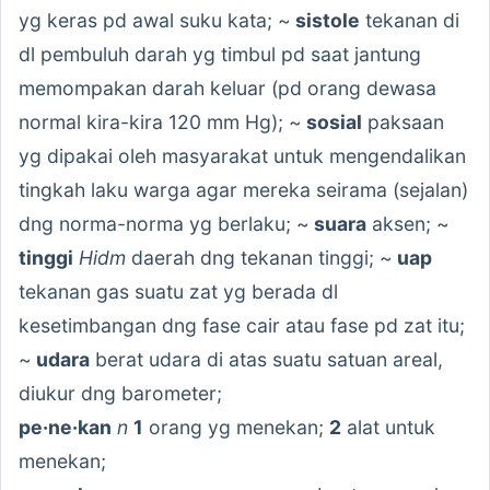
yg keras pd awal suku kata; ~
sistole
tekanan di
dl pembuluh darah yg timbul pd saat jantung
memompakan darah keluar (pd orang dewasa
normal kira-kira 120 mm Hg); ~
sosial
paksaan
yg dipakai oleh masyarakat untuk mengendalikan
tingkah laku warga agar mereka seirama (sejalan)
dng norma-norma yg berlaku; ~
suara
aksen; ~
tinggi
Hidm
daerah dng tekanan tinggi; ~
uap
tekanan gas suatu zat yg berada dl
kesetimbangan dng fase cair atau fase pd zat itu;
~
udara
berat udara di atas suatu satuan areal,
diukur dng barometer;
pe·ne·kan
n
1
orang yg menekan;
2
alat untuk
menekan;