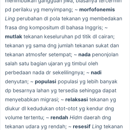
menimbulkan gangguan jiwa, biasanya tercermin
pd perilaku yg menyimpang; ~
morfofonemis
Ling
perubahan dl pola tekanan yg membedakan
frasa dng kompositum dl bahasa Inggris; ~
mutlak
tekanan keseluruhan pd titik dl cairan;
tekanan yg sama dng jumlah tekanan sukat dan
tekanan atmosfer setempat; ~
nada
penonjolan
salah satu bagian ujaran yg timbul oleh
perbedaan nada dr sekelilingnya; ~
nadi
denyutan; ~
populasi
populasi yg lebih banyak
dp besarnya lahan yg tersedia sehingga dapat
menyebabkan migrasi; ~
relaksasi
tekanan yg
diukur dl kedudukan otot-otot yg kendur dng
volume tertentu; ~
rendah
Hidm
daerah dng
tekanan udara yg rendah; ~
resesif
Ling
tekanan