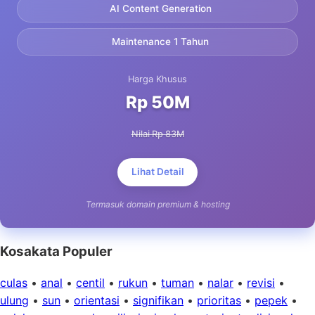
AI Content Generation
Maintenance 1 Tahun
Harga Khusus
Rp 50M
Nilai Rp 83M
Lihat Detail
Termasuk domain premium & hosting
Kosakata Populer
culas
•
anal
•
centil
•
rukun
•
tuman
•
nalar
•
revisi
•
ulung
•
sun
•
orientasi
•
signifikan
•
prioritas
•
pepek
•