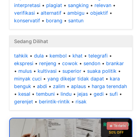
interpretasi
•
plagiat
•
sangking
•
relevan
•
verifikasi
•
alternatif
•
ambigu
•
objektif
•
konservatif
•
borang
•
santun
Sedang Dilihat
tahkik
•
dula
•
kembol
•
khat
•
telegrafi
•
ekspresi
•
renjeng
•
cowok
•
sendon
•
brankar
•
mulus
•
kultivasi
•
superior
•
suaka politik
•
minyak cuci
•
yang dikejar tidak dapat
•
kara
benguk
•
abdi
•
zalim
•
aplaus
•
harga terendah
•
kesal
•
tembuni
•
lindu
•
jejas
•
gedi
•
sufi
•
gerenjet
•
berintik-rintik
•
risak
Rp 99.000
🔥 Terlaris
50% OFF