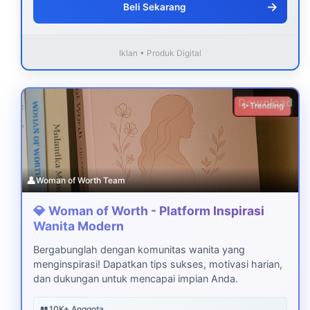
→
Beli Sekarang
Iklan • Produk Digital
Download
✨ Trending
👤
Woman of Worth Team
💎 Woman of Worth - Platform Inspirasi
Wanita Modern
Bergabunglah dengan komunitas wanita yang
menginspirasi! Dapatkan tips sukses, motivasi harian,
dan dukungan untuk mencapai impian Anda.
👥
10K+ Anggota