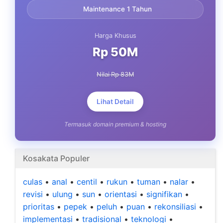
Maintenance 1 Tahun
Harga Khusus
Rp 50M
Nilai Rp 83M
Lihat Detail
Termasuk domain premium & hosting
Kosakata Populer
culas
•
anal
•
centil
•
rukun
•
tuman
•
nalar
•
revisi
•
ulung
•
sun
•
orientasi
•
signifikan
•
prioritas
•
pepek
•
peluh
•
puan
•
rekonsiliasi
•
implementasi
•
tradisional
•
teknologi
•