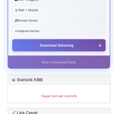
📱
Web + Mobile
🎁
Konten Gratis
⭐
Inspirasi Harian
↓
Download Sekarang
Iklan • Download Gratis
📊 Statistik KBBI
Gagal memuat statistik
🔗 Link Cepat