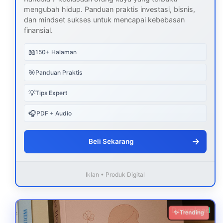
mengubah hidup. Panduan praktis investasi, bisnis,
dan mindset sukses untuk mencapai kebebasan
finansial.
📖
150+ Halaman
🎯
Panduan Praktis
💡
Tips Expert
🎧
PDF + Audio
→
Beli Sekarang
Iklan • Produk Digital
Download
✨ Trending