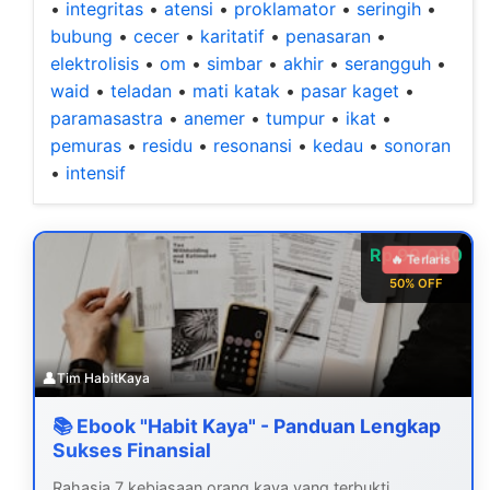
•
integritas
•
atensi
•
proklamator
•
seringih
•
bubung
•
cecer
•
karitatif
•
penasaran
•
elektrolisis
•
om
•
simbar
•
akhir
•
serangguh
•
waid
•
teladan
•
mati katak
•
pasar kaget
•
paramasastra
•
anemer
•
tumpur
•
ikat
•
pemuras
•
residu
•
resonansi
•
kedau
•
sonoran
•
intensif
Rp 99.000
🔥 Terlaris
50% OFF
👤
Tim HabitKaya
📚 Ebook "Habit Kaya" - Panduan Lengkap
Sukses Finansial
Rahasia 7 kebiasaan orang kaya yang terbukti