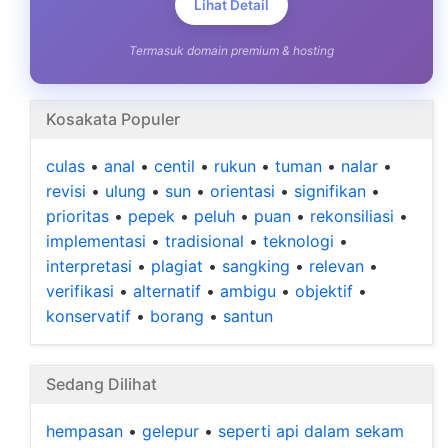
Lihat Detail
Termasuk domain premium & hosting
Kosakata Populer
culas
•
anal
•
centil
•
rukun
•
tuman
•
nalar
•
revisi
•
ulung
•
sun
•
orientasi
•
signifikan
•
prioritas
•
pepek
•
peluh
•
puan
•
rekonsiliasi
•
implementasi
•
tradisional
•
teknologi
•
interpretasi
•
plagiat
•
sangking
•
relevan
•
verifikasi
•
alternatif
•
ambigu
•
objektif
•
konservatif
•
borang
•
santun
Sedang Dilihat
hempasan
•
gelepur
•
seperti api dalam sekam