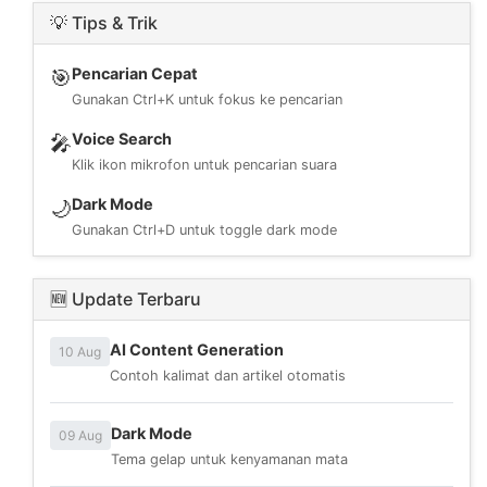
💡 Tips & Trik
Pencarian Cepat
🎯
Gunakan Ctrl+K untuk fokus ke pencarian
Voice Search
🎤
Klik ikon mikrofon untuk pencarian suara
Dark Mode
🌙
Gunakan Ctrl+D untuk toggle dark mode
🆕 Update Terbaru
AI Content Generation
10 Aug
Contoh kalimat dan artikel otomatis
Dark Mode
09 Aug
Tema gelap untuk kenyamanan mata