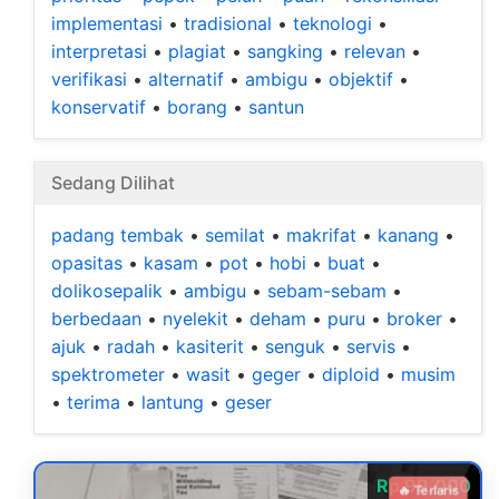
implementasi
•
tradisional
•
teknologi
•
interpretasi
•
plagiat
•
sangking
•
relevan
•
verifikasi
•
alternatif
•
ambigu
•
objektif
•
konservatif
•
borang
•
santun
Sedang Dilihat
padang tembak
•
semilat
•
makrifat
•
kanang
•
opasitas
•
kasam
•
pot
•
hobi
•
buat
•
dolikosepalik
•
ambigu
•
sebam-sebam
•
berbedaan
•
nyelekit
•
deham
•
puru
•
broker
•
ajuk
•
radah
•
kasiterit
•
senguk
•
servis
•
spektrometer
•
wasit
•
geger
•
diploid
•
musim
•
terima
•
lantung
•
geser
Rp 99.000
🔥 Terlaris