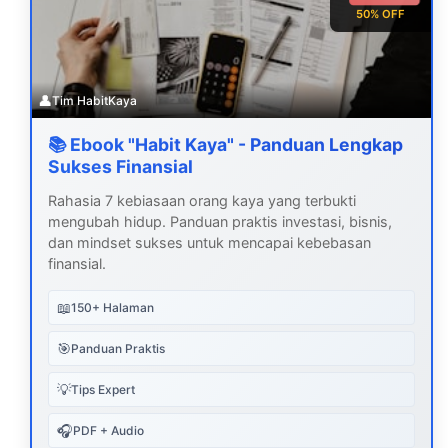
50% OFF
👤
Tim HabitKaya
📚 Ebook "Habit Kaya" - Panduan Lengkap
Sukses Finansial
Rahasia 7 kebiasaan orang kaya yang terbukti
mengubah hidup. Panduan praktis investasi, bisnis,
dan mindset sukses untuk mencapai kebebasan
finansial.
📖
150+ Halaman
🎯
Panduan Praktis
💡
Tips Expert
🎧
PDF + Audio