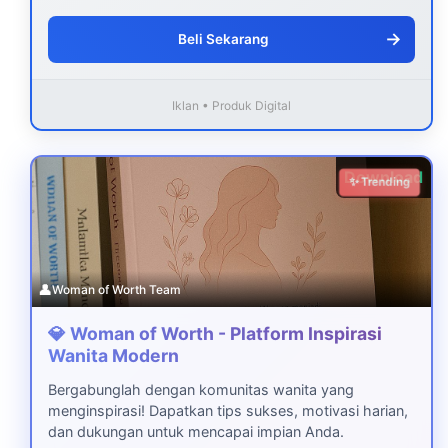
→
Beli Sekarang
Iklan • Produk Digital
Download
✨ Trending
👤
Woman of Worth Team
💎 Woman of Worth - Platform Inspirasi
Wanita Modern
Bergabunglah dengan komunitas wanita yang
menginspirasi! Dapatkan tips sukses, motivasi harian,
dan dukungan untuk mencapai impian Anda.