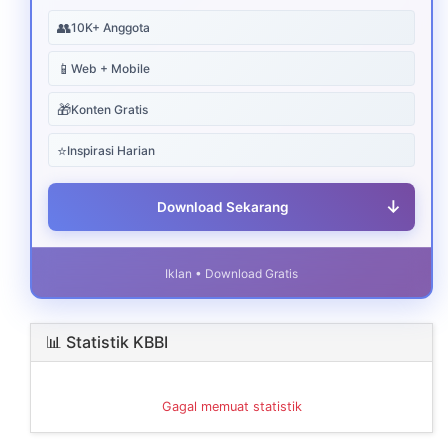
👥
10K+ Anggota
📱
Web + Mobile
🎁
Konten Gratis
⭐
Inspirasi Harian
↓
Download Sekarang
Iklan • Download Gratis
📊 Statistik KBBI
Gagal memuat statistik