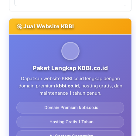
🚀 Jual Website KBBI
Paket Lengkap KBBI.co.id
Dapatkan website KBBI.co.id lengkap dengan
domain premium
kbbi.co.id
, hosting gratis, dan
maintenance 1 tahun penuh.
Domain Premium kbbi.co.id
Hosting Gratis 1 Tahun