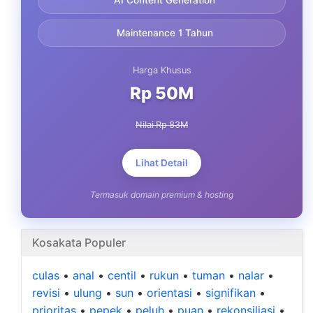
AI Content Generation
Maintenance 1 Tahun
Harga Khusus
Rp 50M
Nilai Rp 83M
Lihat Detail
Termasuk domain premium & hosting
Kosakata Populer
culas
•
anal
•
centil
•
rukun
•
tuman
•
nalar
•
revisi
•
ulung
•
sun
•
orientasi
•
signifikan
•
prioritas
•
pepek
•
peluh
•
puan
•
rekonsiliasi
•