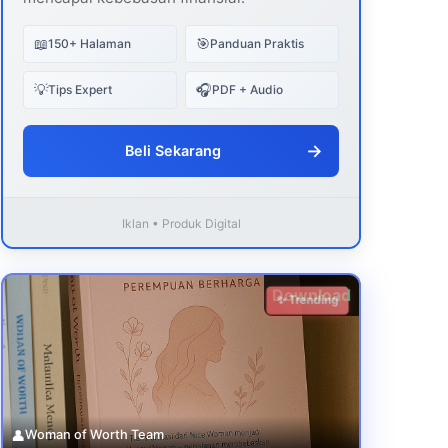
📖
🎯
150+ Halaman
Panduan Praktis
💡
🎧
Tips Expert
PDF + Audio
→
Beli Sekarang
Iklan • Produk Digital
Download
✨ Trending
👤
Woman of Worth Team