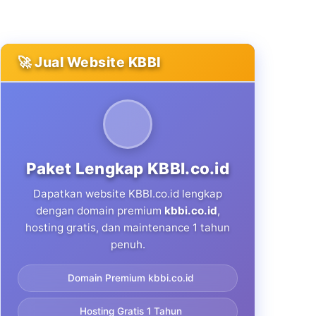
🚀 Jual Website KBBI
Paket Lengkap KBBI.co.id
Dapatkan website KBBI.co.id lengkap
dengan domain premium
kbbi.co.id
,
hosting gratis, dan maintenance 1 tahun
penuh.
Domain Premium kbbi.co.id
Hosting Gratis 1 Tahun