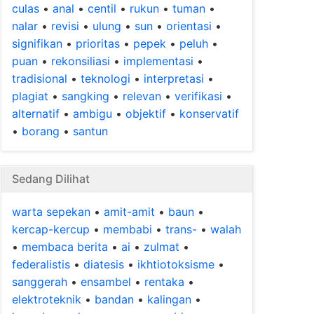
culas
•
anal
•
centil
•
rukun
•
tuman
•
nalar
•
revisi
•
ulung
•
sun
•
orientasi
•
signifikan
•
prioritas
•
pepek
•
peluh
•
puan
•
rekonsiliasi
•
implementasi
•
tradisional
•
teknologi
•
interpretasi
•
plagiat
•
sangking
•
relevan
•
verifikasi
•
alternatif
•
ambigu
•
objektif
•
konservatif
•
borang
•
santun
Sedang Dilihat
warta sepekan
•
amit-amit
•
baun
•
kercap-kercup
•
membabi
•
trans-
•
walah
•
membaca berita
•
ai
•
zulmat
•
federalistis
•
diatesis
•
ikhtiotoksisme
•
sanggerah
•
ensambel
•
rentaka
•
elektroteknik
•
bandan
•
kalingan
•