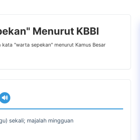
epekan" Menurut KBBI
n kata "warta sepekan" menurut Kamus Besar
🔊
gu) sekali; majalah mingguan