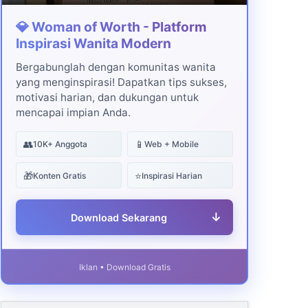
💎 Woman of Worth - Platform
Inspirasi Wanita Modern
Bergabunglah dengan komunitas wanita
yang menginspirasi! Dapatkan tips sukses,
motivasi harian, dan dukungan untuk
mencapai impian Anda.
👥
📱
10K+ Anggota
Web + Mobile
🎁
⭐
Konten Gratis
Inspirasi Harian
↓
Download Sekarang
Iklan • Download Gratis