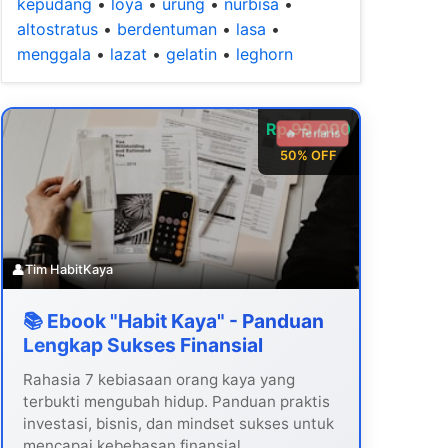
kepudang
•
loya
•
urung
•
nurbisa
•
altostratus
•
berdentuman
•
lasa
•
menggala
•
lazat
•
gelatin
•
leghorn
Rp 99.000
🔥 Terlaris
50% OFF
👤
Tim HabitKaya
📚 Ebook "Habit Kaya" - Panduan
Lengkap Sukses Finansial
Rahasia 7 kebiasaan orang kaya yang
terbukti mengubah hidup. Panduan praktis
investasi, bisnis, dan mindset sukses untuk
mencapai kebebasan finansial.