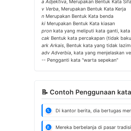
a
Adjektiva
, Merupakan Bentuk Kata Sif
v
Verba
, Merupakan Bentuk Kata Kerja
n
Merupakan Bentuk Kata benda
ki
Merupakan Bentuk Kata kiasan
pron
kata yang meliputi kata ganti, kata
cak
Bentuk kata percakapan (tidak baku
ark
Arkais
, Bentuk kata yang tidak lazi
adv
Adverbia
, kata yang menjelaskan ver
--
Pengganti kata "warta sepekan"
📝 Contoh Penggunaan kata
Di kantor berita, dia bertugas m
1.
Mereka berbelanja di pasar tradisi
2.