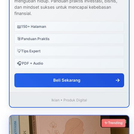
mengubah hidup. Panduan praktis investasi, bisnis,
dan mindset sukses untuk mencapai kebebasan
finansial.
📖
150+ Halaman
🎯
Panduan Praktis
💡
Tips Expert
🎧
PDF + Audio
→
Beli Sekarang
Iklan • Produk Digital
Download
✨ Trending