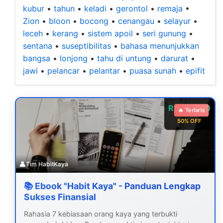
kubur
•
tahun
•
keladi
•
gerontol
•
remaja
•
Zion
•
bloon
•
bocong
•
cenangau
•
selayur
•
leceh
•
kerang
•
sistem apoil
•
seri gunung
•
sentana
•
suseptibilitas
•
bahasa menunjukkan
bangsa
•
lonjong
•
tahu di untung
•
darurat
•
jawi
•
pelancar
•
pelantar
•
puasa sunah
•
epifit
Rp 99.000
🔥 Terlaris
50% OFF
👤
Tim HabitKaya
📚 Ebook "Habit Kaya" - Panduan Lengkap
Sukses Finansial
Rahasia 7 kebiasaan orang kaya yang terbukti