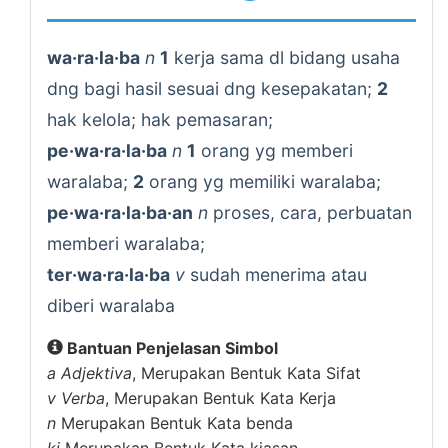
wa·ra·la·ba
n
1
kerja sama dl bidang usaha
dng bagi hasil sesuai dng kesepakatan;
2
hak kelola; hak pemasaran;
pe·wa·ra·la·ba
n
1
orang yg memberi
waralaba;
2
orang yg memiliki waralaba;
pe·wa·ra·la·ba·an
n
proses, cara, perbuatan
memberi waralaba;
ter·wa·ra·la·ba
v
sudah menerima atau
diberi waralaba
Bantuan Penjelasan Simbol
a
Adjektiva
, Merupakan Bentuk Kata Sifat
v
Verba
, Merupakan Bentuk Kata Kerja
n
Merupakan Bentuk Kata benda