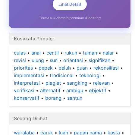
Lihat Detail
Termasuk domain premium & hosting
Kosakata Populer
culas
•
anal
•
centil
•
rukun
•
tuman
•
nalar
•
revisi
•
ulung
•
sun
•
orientasi
•
signifikan
•
prioritas
•
pepek
•
peluh
•
puan
•
rekonsiliasi
•
implementasi
•
tradisional
•
teknologi
•
interpretasi
•
plagiat
•
sangking
•
relevan
•
verifikasi
•
alternatif
•
ambigu
•
objektif
•
konservatif
•
borang
•
santun
Sedang Dilihat
waralaba
•
caruk
•
luah
•
papan nama
•
kasta
•