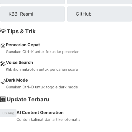
KBBI Resmi
GitHub
💡 Tips & Trik
Pencarian Cepat
🎯
Gunakan Ctrl+K untuk fokus ke pencarian
Voice Search
🎤
Klik ikon mikrofon untuk pencarian suara
Dark Mode
🌙
Gunakan Ctrl+D untuk toggle dark mode
🆕 Update Terbaru
AI Content Generation
06 Aug
Contoh kalimat dan artikel otomatis