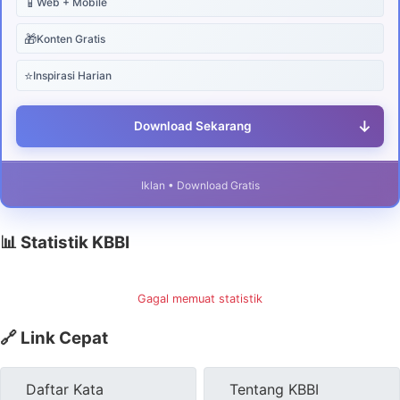
📱
Web + Mobile
🎁
Konten Gratis
⭐
Inspirasi Harian
↓
Download Sekarang
Iklan • Download Gratis
📊 Statistik KBBI
Gagal memuat statistik
🔗 Link Cepat
Daftar Kata
Tentang KBBI