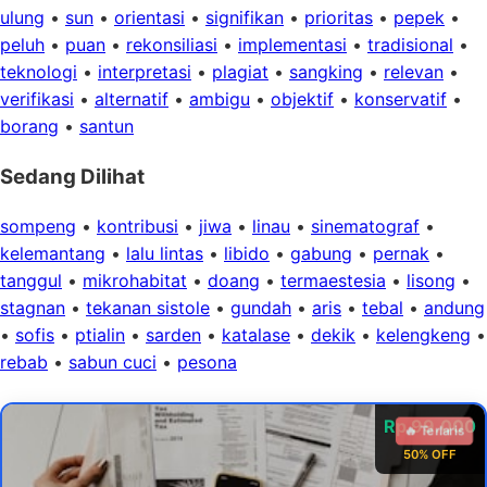
ulung
•
sun
•
orientasi
•
signifikan
•
prioritas
•
pepek
•
peluh
•
puan
•
rekonsiliasi
•
implementasi
•
tradisional
•
teknologi
•
interpretasi
•
plagiat
•
sangking
•
relevan
•
verifikasi
•
alternatif
•
ambigu
•
objektif
•
konservatif
•
borang
•
santun
Sedang Dilihat
sompeng
•
kontribusi
•
jiwa
•
linau
•
sinematograf
•
kelemantang
•
lalu lintas
•
libido
•
gabung
•
pernak
•
tanggul
•
mikrohabitat
•
doang
•
termaestesia
•
lisong
•
stagnan
•
tekanan sistole
•
gundah
•
aris
•
tebal
•
andung
•
sofis
•
ptialin
•
sarden
•
katalase
•
dekik
•
kelengkeng
•
rebab
•
sabun cuci
•
pesona
Rp 99.000
🔥 Terlaris
50% OFF