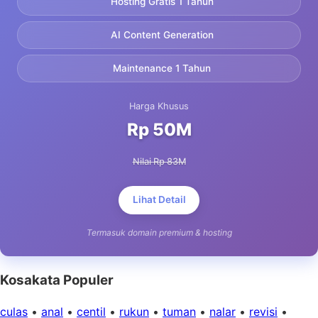
Hosting Gratis 1 Tahun
AI Content Generation
Maintenance 1 Tahun
Harga Khusus
Rp 50M
Nilai Rp 83M
Lihat Detail
Termasuk domain premium & hosting
Kosakata Populer
culas
•
anal
•
centil
•
rukun
•
tuman
•
nalar
•
revisi
•