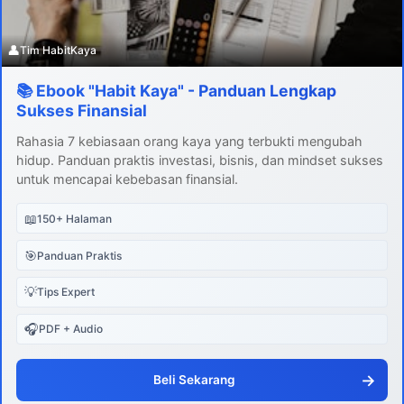
👤
Tim HabitKaya
📚 Ebook "Habit Kaya" - Panduan Lengkap
Sukses Finansial
Rahasia 7 kebiasaan orang kaya yang terbukti mengubah
hidup. Panduan praktis investasi, bisnis, dan mindset sukses
untuk mencapai kebebasan finansial.
📖
150+ Halaman
🎯
Panduan Praktis
💡
Tips Expert
🎧
PDF + Audio
→
Beli Sekarang