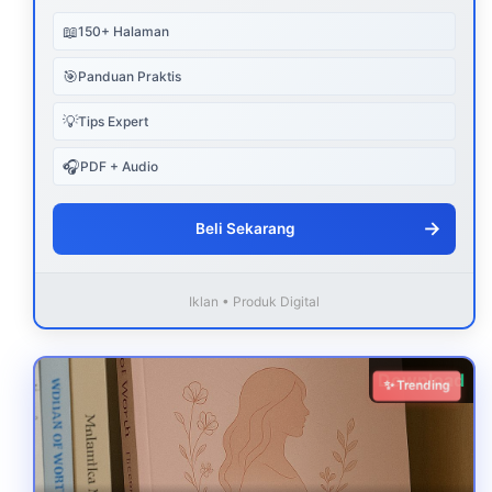
📖
150+ Halaman
🎯
Panduan Praktis
💡
Tips Expert
🎧
PDF + Audio
→
Beli Sekarang
Iklan • Produk Digital
Download
✨ Trending