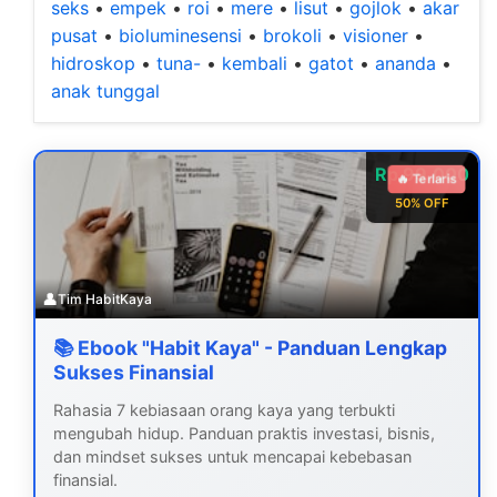
seks
•
empek
•
roi
•
mere
•
lisut
•
gojlok
•
akar
pusat
•
bioluminesensi
•
brokoli
•
visioner
•
hidroskop
•
tuna-
•
kembali
•
gatot
•
ananda
•
anak tunggal
Rp 99.000
🔥 Terlaris
50% OFF
👤
Tim HabitKaya
📚 Ebook "Habit Kaya" - Panduan Lengkap
Sukses Finansial
Rahasia 7 kebiasaan orang kaya yang terbukti
mengubah hidup. Panduan praktis investasi, bisnis,
dan mindset sukses untuk mencapai kebebasan
finansial.