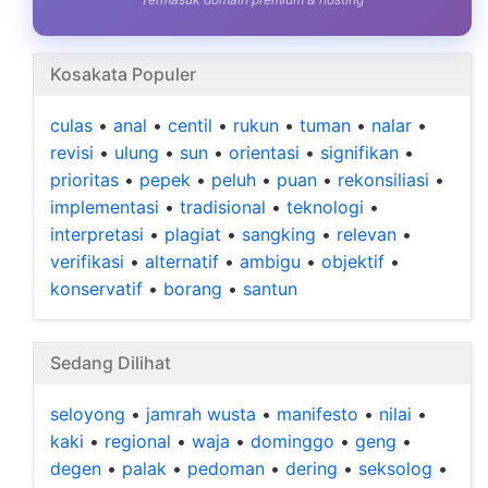
Kosakata Populer
culas
•
anal
•
centil
•
rukun
•
tuman
•
nalar
•
revisi
•
ulung
•
sun
•
orientasi
•
signifikan
•
prioritas
•
pepek
•
peluh
•
puan
•
rekonsiliasi
•
implementasi
•
tradisional
•
teknologi
•
interpretasi
•
plagiat
•
sangking
•
relevan
•
verifikasi
•
alternatif
•
ambigu
•
objektif
•
konservatif
•
borang
•
santun
Sedang Dilihat
seloyong
•
jamrah wusta
•
manifesto
•
nilai
•
kaki
•
regional
•
waja
•
dominggo
•
geng
•
degen
•
palak
•
pedoman
•
dering
•
seksolog
•