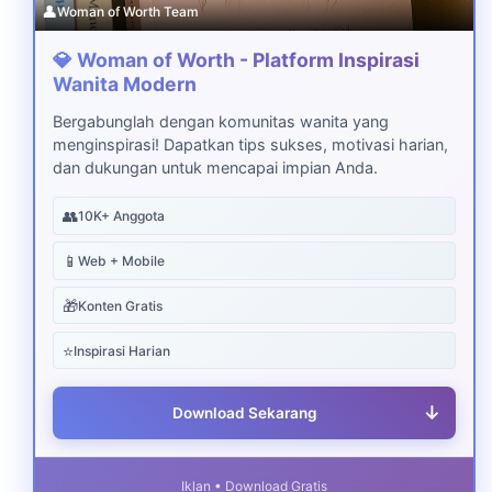
👤
Woman of Worth Team
💎 Woman of Worth - Platform Inspirasi
Wanita Modern
Bergabunglah dengan komunitas wanita yang
menginspirasi! Dapatkan tips sukses, motivasi harian,
dan dukungan untuk mencapai impian Anda.
👥
10K+ Anggota
📱
Web + Mobile
🎁
Konten Gratis
⭐
Inspirasi Harian
↓
Download Sekarang
Iklan • Download Gratis