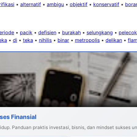
ifikasi
•
alternatif
•
ambigu
•
objektif
•
konservatif
•
bora
eriode
•
pacik
•
defisien
•
burakah
•
selungkang
•
pelecok
eka
•
di
•
teka
•
nihilis
•
binar
•
metropolis
•
delikan
•
fla
ses Finansial
dup. Panduan praktis investasi, bisnis, dan mindset sukses u