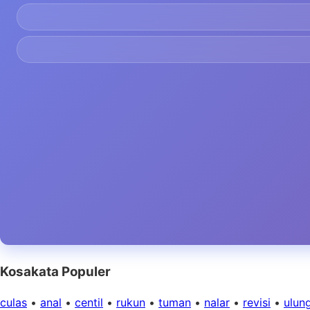
Kosakata Populer
culas
•
anal
•
centil
•
rukun
•
tuman
•
nalar
•
revisi
•
ulun