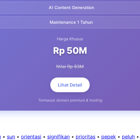
AI Content Generation
Maintenance 1 Tahun
Harga Khusus
Rp 50M
Nilai Rp 83M
Lihat Detail
Termasuk domain premium & hosting
g
•
sun
•
orientasi
•
signifikan
•
prioritas
•
pepek
•
peluh