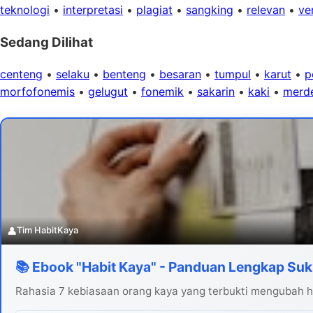
teknologi
•
interpretasi
•
plagiat
•
sangking
•
relevan
•
ver
Sedang Dilihat
centeng
•
selaku
•
benteng
•
besaran
•
tumpul
•
karut
•
p
morfofonemis
•
gelugut
•
fonemik
•
sakarin
•
kaki
•
merd
👤
Tim HabitKaya
📚 Ebook "Habit Kaya" - Panduan Lengkap Suk
Rahasia 7 kebiasaan orang kaya yang terbukti mengubah hi