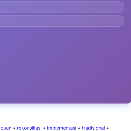
•
puan
•
rekonsiliasi
•
implementasi
•
tradisional
•