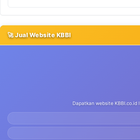
🚀 Jual Website KBBI
Dapatkan website KBBI.co.id