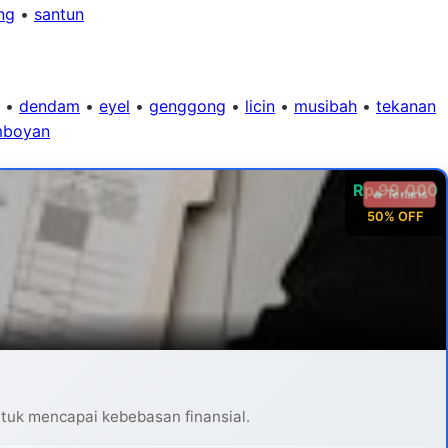
ng
•
santun
•
dendam
•
eyel
•
genggong
•
licin
•
musibah
•
tekanan
mboyan
Rp 99.000
🔥 Terlaris
50% OFF
ntuk mencapai kebebasan finansial.