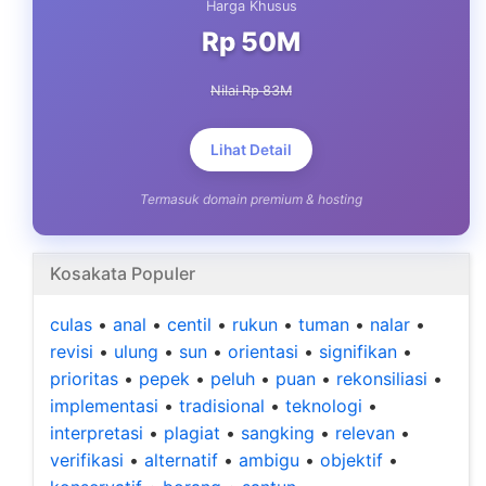
Harga Khusus
Rp 50M
Nilai Rp 83M
Lihat Detail
Termasuk domain premium & hosting
Kosakata Populer
culas
•
anal
•
centil
•
rukun
•
tuman
•
nalar
•
revisi
•
ulung
•
sun
•
orientasi
•
signifikan
•
prioritas
•
pepek
•
peluh
•
puan
•
rekonsiliasi
•
implementasi
•
tradisional
•
teknologi
•
interpretasi
•
plagiat
•
sangking
•
relevan
•
verifikasi
•
alternatif
•
ambigu
•
objektif
•