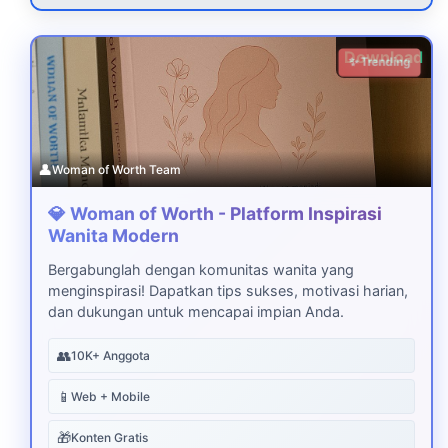
Download
✨ Trending
👤
Woman of Worth Team
💎 Woman of Worth - Platform Inspirasi
Wanita Modern
Bergabunglah dengan komunitas wanita yang
menginspirasi! Dapatkan tips sukses, motivasi harian,
dan dukungan untuk mencapai impian Anda.
👥
10K+ Anggota
📱
Web + Mobile
🎁
Konten Gratis