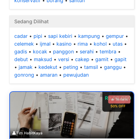
konservatif
•
borang
•
santun
Sedang Dilihat
cadar
•
pipi
•
sapi kebiri
•
kampung
•
gempur
•
celemek
•
ijmal
•
kasino
•
rima
•
kohol
•
utas
•
gadis
•
kocak
•
panggon
•
serahi
•
tembra
•
debut
•
maksud
•
versi
•
cakep
•
gamit
•
gapit
•
jamak
•
kedekut
•
peting
•
tamsil
•
ganggu
•
gonrong
•
amaran
•
pewujudan
Rp 99.000
🔥 Terlaris
50% OFF
👤
Tim HabitKaya