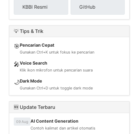
KBBI Resmi
GitHub
💡 Tips & Trik
Pencarian Cepat
🎯
Gunakan Ctrl+K untuk fokus ke pencarian
Voice Search
🎤
Klik ikon mikrofon untuk pencarian suara
Dark Mode
🌙
Gunakan Ctrl+D untuk toggle dark mode
🆕 Update Terbaru
AI Content Generation
09 Aug
Contoh kalimat dan artikel otomatis