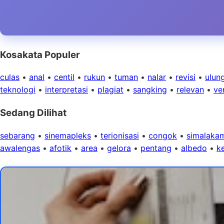
Kosakata Populer
culas
•
anal
•
centil
•
rukun
•
tuman
•
nalar
•
revisi
•
ulun
teknologi
•
interpretasi
•
plagiat
•
sangking
•
relevan
•
ver
Sedang Dilihat
sebarang
•
sinemapleks
•
terionisasi
•
congok
•
simalaka
awalengas
•
afotik
•
area
•
gelora
•
pentang
•
albedo
•
k