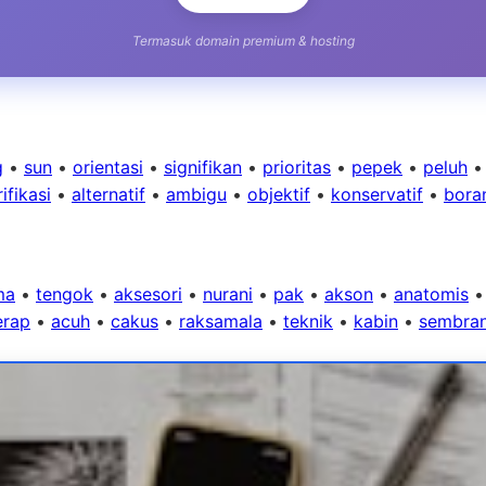
Termasuk domain premium & hosting
g
•
sun
•
orientasi
•
signifikan
•
prioritas
•
pepek
•
peluh
ifikasi
•
alternatif
•
ambigu
•
objektif
•
konservatif
•
bora
ma
•
tengok
•
aksesori
•
nurani
•
pak
•
akson
•
anatomis
erap
•
acuh
•
cakus
•
raksamala
•
teknik
•
kabin
•
sembran