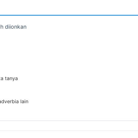
dah diionkan
ta tanya
adverbia lain