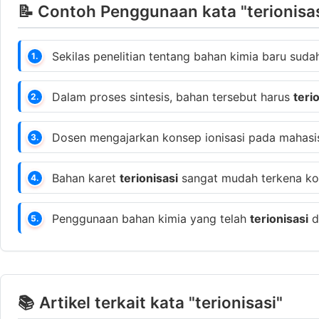
📝 Contoh Penggunaan kata "terionisas
Sekilas penelitian tentang bahan kimia baru sud
1.
Dalam proses sintesis, bahan tersebut harus
teri
2.
Dosen mengajarkan konsep ionisasi pada mahasi
3.
Bahan karet
terionisasi
sangat mudah terkena kor
4.
Penggunaan bahan kimia yang telah
terionisasi
d
5.
📚 Artikel terkait kata "terionisasi"