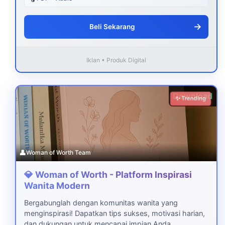
→
Beli Sekarang
Iklan • Produk Digital
Download
✨ Trending
👤
Woman of Worth Team
💎 Woman of Worth - Platform Inspirasi
Wanita Modern
Bergabunglah dengan komunitas wanita yang
menginspirasi! Dapatkan tips sukses, motivasi harian,
dan dukungan untuk mencapai impian Anda.