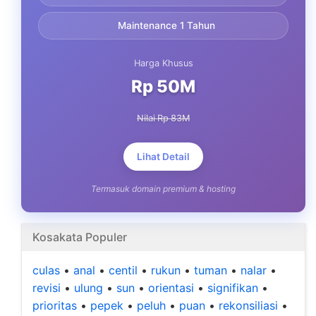
Maintenance 1 Tahun
Harga Khusus
Rp 50M
Nilai Rp 83M
Lihat Detail
Termasuk domain premium & hosting
Kosakata Populer
culas
•
anal
•
centil
•
rukun
•
tuman
•
nalar
•
revisi
•
ulung
•
sun
•
orientasi
•
signifikan
•
prioritas
•
pepek
•
peluh
•
puan
•
rekonsiliasi
•