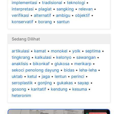
implementasi
•
tradisional
•
teknologi
•
interpretasi
•
plagiat
•
sangking
•
relevan
•
verifikasi
•
alternatif
•
ambigu
•
objektif
•
konservatif
•
borang
•
santun
Sedang Dilihat
artikulasi
•
kemat
•
monokel
•
yolk
•
septima
•
tingkrang
•
kalkulasi
•
kelonyo
•
sawangan
•
anaklisis
•
bikonkaf
•
glukosa
•
merikarp
•
sekoci penolong dayung
•
bidas
•
leha-leha
•
uktab
•
ketul
•
jaga
•
lentun
•
perinci
•
seroplastik
•
gonjing
•
gukakas
•
sayap
•
gosong
•
karitatif
•
kendung
•
kesuma
•
heteronim