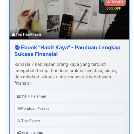
Rp 99.000
🔥 Terlaris
50% OFF
👤
Tim HabitKaya
📚 Ebook "Habit Kaya" - Panduan Lengkap
Sukses Finansial
Rahasia 7 kebiasaan orang kaya yang terbukti
mengubah hidup. Panduan praktis investasi, bisnis,
dan mindset sukses untuk mencapai kebebasan
finansial.
📖
150+ Halaman
🎯
Panduan Praktis
💡
Tips Expert
🎧
PDF + Audio