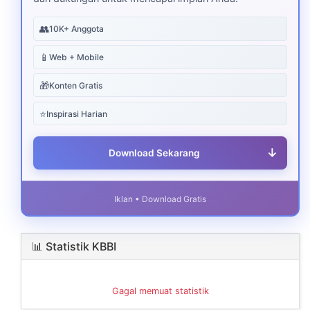
👥
10K+ Anggota
📱
Web + Mobile
🎁
Konten Gratis
⭐
Inspirasi Harian
↓
Download Sekarang
Iklan • Download Gratis
📊 Statistik KBBI
Gagal memuat statistik