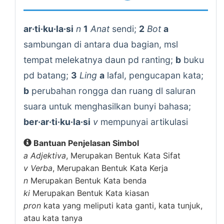
ar·ti·ku·la·si
n
1
Anat
sendi;
2
Bot
a
sambungan di antara dua bagian, msl
tempat melekatnya daun pd ranting;
b
buku
pd batang;
3
Ling
a
lafal, pengucapan kata;
b
perubahan rongga dan ruang dl saluran
suara untuk menghasilkan bunyi bahasa;
ber·ar·ti·ku·la·si
v
mempunyai artikulasi
Bantuan Penjelasan Simbol
a
Adjektiva
, Merupakan Bentuk Kata Sifat
v
Verba
, Merupakan Bentuk Kata Kerja
n
Merupakan Bentuk Kata benda
ki
Merupakan Bentuk Kata kiasan
pron
kata yang meliputi kata ganti, kata tunjuk,
atau kata tanya