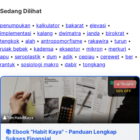
Sedang Dilihat
penumpukan
•
kalkulator
•
bakarat
•
elevasi
•
implementasi
•
kalang
•
dwimatra
•
janda
•
birokrat
•
tengkok
•
alah
•
antropomorfisme
•
rakawira
•
turun
•
rujak bebek
•
kadensa
•
ekseptor
•
mikron
•
merkuri
•
apu
•
seroplastik
•
dum
•
adik
•
cepiau
•
cerewet
•
ber
•
rantuk
•
sosiologi makro
•
dabir
•
tongkang
Rp 99.000
🔥 Terlaris
50% OFF
👤
Tim HabitKaya
📚 Ebook "Habit Kaya" - Panduan Lengkap
Sukses Finansial