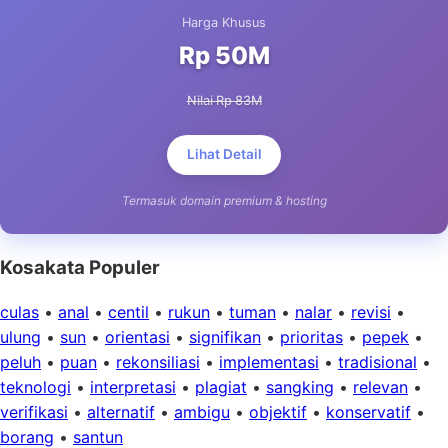
Harga Khusus
Rp 50M
Nilai Rp 83M
Lihat Detail
Termasuk domain premium & hosting
Kosakata Populer
culas
•
anal
•
centil
•
rukun
•
tuman
•
nalar
•
revisi
•
ulung
•
sun
•
orientasi
•
signifikan
•
prioritas
•
pepek
•
peluh
•
puan
•
rekonsiliasi
•
implementasi
•
tradisional
•
teknologi
•
interpretasi
•
plagiat
•
sangking
•
relevan
•
verifikasi
•
alternatif
•
ambigu
•
objektif
•
konservatif
•
borang
•
santun