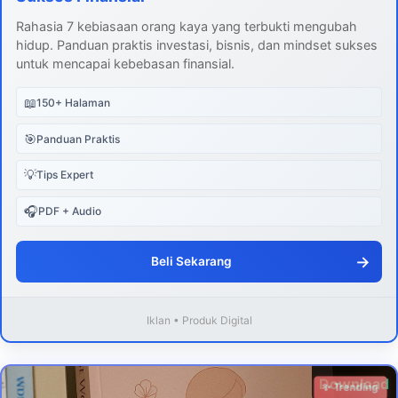
Rahasia 7 kebiasaan orang kaya yang terbukti mengubah
hidup. Panduan praktis investasi, bisnis, dan mindset sukses
untuk mencapai kebebasan finansial.
📖
150+ Halaman
🎯
Panduan Praktis
💡
Tips Expert
🎧
PDF + Audio
→
Beli Sekarang
Iklan • Produk Digital
Download
✨ Trending