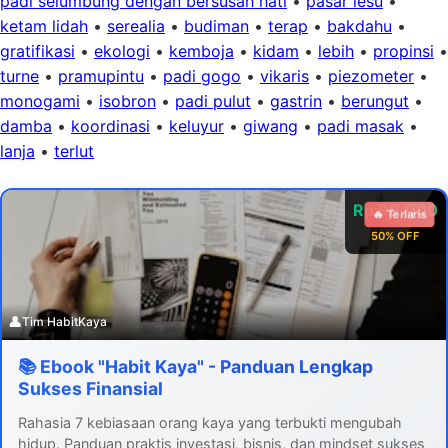
padi selumbung dengan bersusah hati
•
pasar lesu
•
ketam lidah
•
serealia
•
budiman
•
terap
•
bakdahu
•
gratifikasi
•
ekologi
•
kemboja
•
kidam
•
lebih
•
propinsi
•
turne
•
pramupintu
•
padi gogo
•
vikaris
•
piezometer
•
monogami
•
isobron
•
padi pulut
•
gastrin
•
berungut
•
damba
•
koordinasi
•
keluyur
•
giwang
•
padi masak
•
lanja
•
terlut
Rp 99.000
🔥 Terlaris
50% OFF
👤
Tim HabitKaya
📚 Ebook "Habit Kaya" - Panduan Lengkap
Sukses Finansial
Rahasia 7 kebiasaan orang kaya yang terbukti mengubah
hidup. Panduan praktis investasi, bisnis, dan mindset sukses