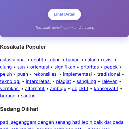
Lihat Detail
Termasuk domain premium & hosting
Kosakata Populer
culas
•
anal
•
centil
•
rukun
•
tuman
•
nalar
•
revisi
•
ulung
•
sun
•
orientasi
•
signifikan
•
prioritas
•
pepek
•
peluh
•
puan
•
rekonsiliasi
•
implementasi
•
tradisional
•
teknologi
•
interpretasi
•
plagiat
•
sangking
•
relevan
•
verifikasi
•
alternatif
•
ambigu
•
objektif
•
konservatif
•
borang
•
santun
Sedang Dilihat
padi segenggam dengan senang hati lebih baik daripada