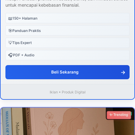
untuk mencapai kebebasan finansial.
📖
150+ Halaman
🎯
Panduan Praktis
💡
Tips Expert
🎧
PDF + Audio
→
Beli Sekarang
Iklan • Produk Digital
Download
✨ Trending