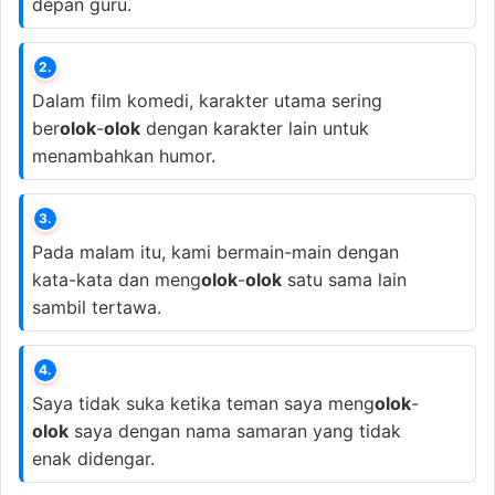
depan guru.
2.
Dalam film komedi, karakter utama sering
ber
olok
-
olok
dengan karakter lain untuk
menambahkan humor.
3.
Pada malam itu, kami bermain-main dengan
kata-kata dan meng
olok
-
olok
satu sama lain
sambil tertawa.
4.
Saya tidak suka ketika teman saya meng
olok
-
olok
saya dengan nama samaran yang tidak
enak didengar.