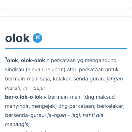
olok
🔊
1
olok
,
olok-olok
n
perkataan yg mengandung
sindiran (ejekan, lelucon) atau perkataan untuk
bermain-main saja; kelakar, senda gurau:
jangan
marah, ini - saja;
ber·o·lok-o·lok
v
bermain-main (dng maksud
menyindir, mengejek) dng perkataan; berkelakar;
bersenda-gurau:
ja-ngan - lagi, nanti dia
menangis;