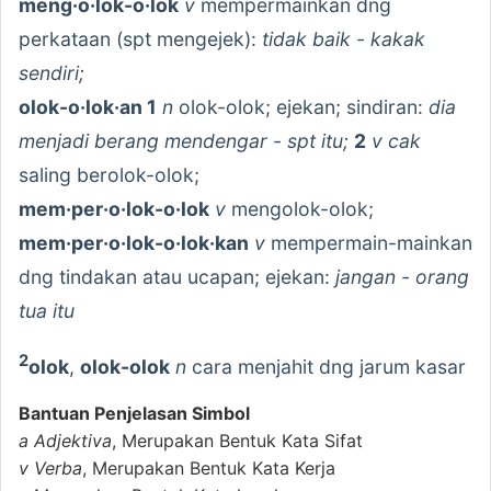
meng·o·lok-o·lok
v
mempermainkan dng
perkataan (spt mengejek):
tidak baik - kakak
sendiri;
olok-o·lok·an 1
n
olok-olok; ejekan; sindiran:
dia
menjadi berang mendengar - spt itu;
2
v cak
saling berolok-olok;
mem·per·o·lok-o·lok
v
mengolok-olok;
mem·per·o·lok-o·lok·kan
v
mempermain-mainkan
dng tindakan atau ucapan; ejekan:
jangan - orang
tua itu
2
olok
,
olok-olok
n
cara menjahit dng jarum kasar
Bantuan Penjelasan Simbol
a
Adjektiva
, Merupakan Bentuk Kata Sifat
v
Verba
, Merupakan Bentuk Kata Kerja