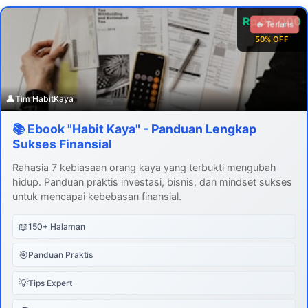
Rp 99.000
🔥 Terlaris
50% OFF
👤
Tim HabitKaya
📚 Ebook "Habit Kaya" - Panduan Lengkap
Sukses Finansial
Rahasia 7 kebiasaan orang kaya yang terbukti mengubah
hidup. Panduan praktis investasi, bisnis, dan mindset sukses
untuk mencapai kebebasan finansial.
📖
150+ Halaman
🎯
Panduan Praktis
💡
Tips Expert