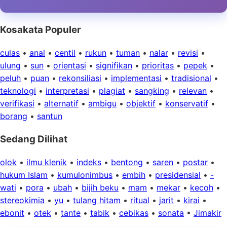
Kosakata Populer
culas
•
anal
•
centil
•
rukun
•
tuman
•
nalar
•
revisi
•
ulung
•
sun
•
orientasi
•
signifikan
•
prioritas
•
pepek
•
peluh
•
puan
•
rekonsiliasi
•
implementasi
•
tradisional
•
teknologi
•
interpretasi
•
plagiat
•
sangking
•
relevan
•
verifikasi
•
alternatif
•
ambigu
•
objektif
•
konservatif
•
borang
•
santun
Sedang Dilihat
olok
•
ilmu klenik
•
indeks
•
bentong
•
saren
•
postar
•
hukum Islam
•
kumulonimbus
•
embih
•
presidensial
•
-
wati
•
pora
•
ubah
•
bijih beku
•
mam
•
mekar
•
kecoh
•
stereokimia
•
yu
•
tulang hitam
•
ritual
•
jarit
•
kirai
•
ebonit
•
otek
•
tante
•
tabik
•
cebikas
•
sonata
•
Jimakir