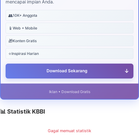
mencapai impian Anda.
👥
10K+ Anggota
📱
Web + Mobile
🎁
Konten Gratis
⭐
Inspirasi Harian
↓
Download Sekarang
Iklan • Download Gratis
📊 Statistik KBBI
Gagal memuat statistik