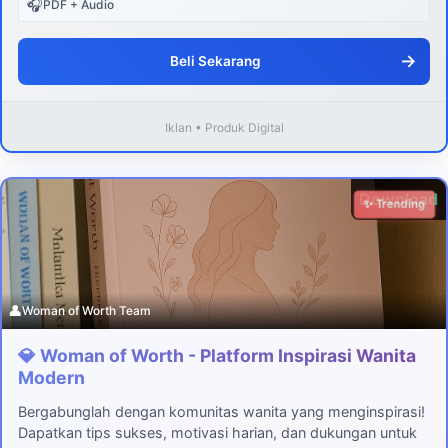
🎧
PDF + Audio
→
Beli Sekarang
Iklan • Produk Digital
Download
✨ Trending
👤
Woman of Worth Team
💎 Woman of Worth - Platform Inspirasi Wanita
Modern
Bergabunglah dengan komunitas wanita yang menginspirasi!
Dapatkan tips sukses, motivasi harian, dan dukungan untuk