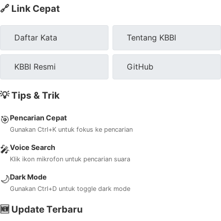
🔗 Link Cepat
Daftar Kata
Tentang KBBI
KBBI Resmi
GitHub
💡 Tips & Trik
Pencarian Cepat
🎯
Gunakan Ctrl+K untuk fokus ke pencarian
Voice Search
🎤
Klik ikon mikrofon untuk pencarian suara
Dark Mode
🌙
Gunakan Ctrl+D untuk toggle dark mode
🆕 Update Terbaru