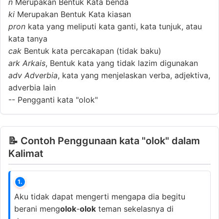
n
Merupakan Bentuk Kata benda
ki
Merupakan Bentuk Kata kiasan
pron
kata yang meliputi kata ganti, kata tunjuk, atau
kata tanya
cak
Bentuk kata percakapan (tidak baku)
ark
Arkais
, Bentuk kata yang tidak lazim digunakan
adv
Adverbia
, kata yang menjelaskan verba, adjektiva,
adverbia lain
--
Pengganti kata "olok"
📝 Contoh Penggunaan kata "olok" dalam
Kalimat
1.
Aku tidak dapat mengerti mengapa dia begitu
berani meng
olok
-
olok
teman sekelasnya di