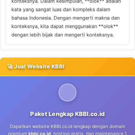
konteksnya. Dalam kesimpulan, **olok** adalah
kata yang sangat luas dan kompleks dalam
bahasa Indonesia. Dengan mengerti makna dan
konteksnya, kita dapat menggunakan **olok**
dengan lebih bijak dan mengerti konteksnya.
🚀 Jual Website KBBI
Paket Lengkap KBBI.co.id
Dapatkan website KBBI.co.id lengkap dengan domain
premium
kbbi.co.id
, hosting gratis, dan maintenance 1