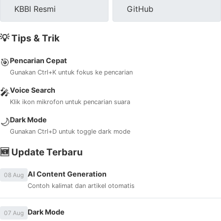
KBBI Resmi
GitHub
💡 Tips & Trik
Pencarian Cepat
🎯
Gunakan Ctrl+K untuk fokus ke pencarian
Voice Search
🎤
Klik ikon mikrofon untuk pencarian suara
Dark Mode
🌙
Gunakan Ctrl+D untuk toggle dark mode
🆕 Update Terbaru
AI Content Generation
08 Aug
Contoh kalimat dan artikel otomatis
Dark Mode
07 Aug