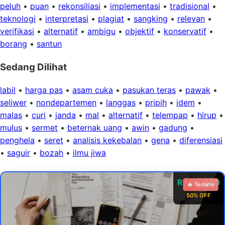
peluh
•
puan
•
rekonsiliasi
•
implementasi
•
tradisional
•
teknologi
•
interpretasi
•
plagiat
•
sangking
•
relevan
•
verifikasi
•
alternatif
•
ambigu
•
objektif
•
konservatif
•
borang
•
santun
Sedang Dilihat
labil
•
harga pas
•
asam cuka
•
pasukan teras
•
pawak
•
seliwer
•
nondepartemen
•
langgas
•
pripih
•
idem
•
malas
•
curi
•
janda
•
mal
•
alternatif
•
telempap
•
hirup
•
mulus
•
sermet
•
beternak uang
•
awin
•
gadung
•
penghela
•
seret
•
analisis kekebalan
•
gena
•
diferensiasi
•
saguir
•
bozah
•
ilmu jiwa
Rp 99.000
🔥 Terlaris
50% OFF