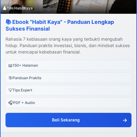
👤
Tim HabitKaya
📚 Ebook "Habit Kaya" - Panduan Lengkap
Sukses Finansial
Rahasia 7 kebiasaan orang kaya yang terbukti mengubah
hidup. Panduan praktis investasi, bisnis, dan mindset sukses
untuk mencapai kebebasan finansial.
📖
150+ Halaman
🎯
Panduan Praktis
💡
Tips Expert
🎧
PDF + Audio
→
Beli Sekarang