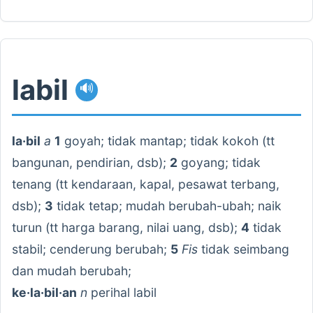
labil
🔊
la·bil
a
1
goyah; tidak mantap; tidak kokoh (tt
bangunan, pendirian, dsb);
2
goyang; tidak
tenang (tt kendaraan, kapal, pesawat terbang,
dsb);
3
tidak tetap; mudah berubah-ubah; naik
turun (tt harga barang, nilai uang, dsb);
4
tidak
stabil; cenderung berubah;
5
Fis
tidak seimbang
dan mudah berubah;
ke·la·bil·an
n
perihal labil