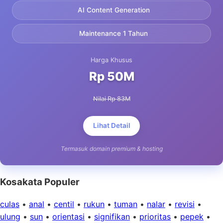
AI Content Generation
Maintenance 1 Tahun
Harga Khusus
Rp 50M
Nilai Rp 83M
Lihat Detail
Termasuk domain premium & hosting
Kosakata Populer
culas
•
anal
•
centil
•
rukun
•
tuman
•
nalar
•
revisi
•
ulung
•
sun
•
orientasi
•
signifikan
•
prioritas
•
pepek
•