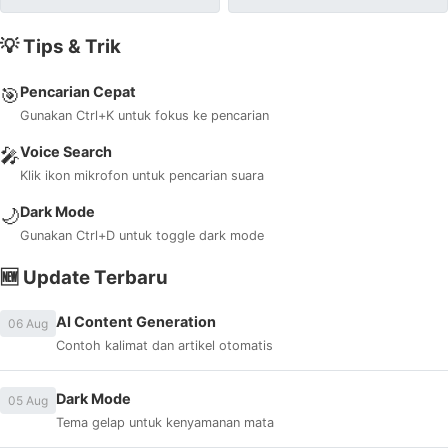
💡 Tips & Trik
Pencarian Cepat
🎯
Gunakan Ctrl+K untuk fokus ke pencarian
Voice Search
🎤
Klik ikon mikrofon untuk pencarian suara
Dark Mode
🌙
Gunakan Ctrl+D untuk toggle dark mode
🆕 Update Terbaru
AI Content Generation
06 Aug
Contoh kalimat dan artikel otomatis
Dark Mode
05 Aug
Tema gelap untuk kenyamanan mata