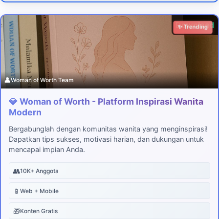
Download
✨ Trending
👤
Woman of Worth Team
💎 Woman of Worth - Platform Inspirasi Wanita
Modern
Bergabunglah dengan komunitas wanita yang menginspirasi!
Dapatkan tips sukses, motivasi harian, dan dukungan untuk
mencapai impian Anda.
👥
10K+ Anggota
📱
Web + Mobile
🎁
Konten Gratis