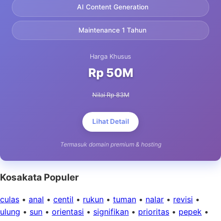
AI Content Generation
Maintenance 1 Tahun
Harga Khusus
Rp 50M
Nilai Rp 83M
Lihat Detail
Termasuk domain premium & hosting
Kosakata Populer
culas
•
anal
•
centil
•
rukun
•
tuman
•
nalar
•
revisi
•
ulung
•
sun
•
orientasi
•
signifikan
•
prioritas
•
pepek
•