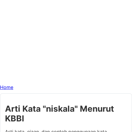
Home
Arti Kata "niskala" Menurut
KBBI
Arti kata, ejaan, dan contoh penggunaan kata